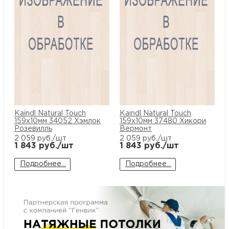
м
Н
о
Н
р
Kaindl Natural Touch
Kaindl Natural Touch
159x10мм 34052 Хэмлок
159x10мм 37480 Хикори
Розевилль
Вермонт
Н
2 059
руб./шт
2 059
руб./шт
1 843
руб./шт
1 843
руб./шт
п
Подробнее...
Подробнее...
д