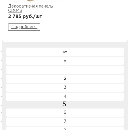
Декоративная панель
CD043
2 785
руб./шт
Подробнее...
««
«
1
2
3
4
5
6
7