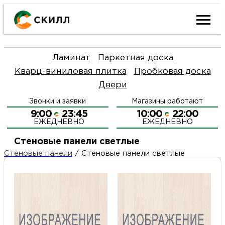
Ката
Ламинат
Паркетная доска
това
Кварц-виниловая плитка
Пробковая доска
Двери
Наш
Н
Звонки и заявки
Магазины работают
акци
п
9:00
23:45
10:00
22:00
ЕЖЕДНЕВНО
ЕЖЕДНЕВНО
Гара
Д
Н
Стеновые панели светлые
Стеновые панели
/
Стеновые панели светлые
и
п
О
возв
Д
Л
Как
С
и
О