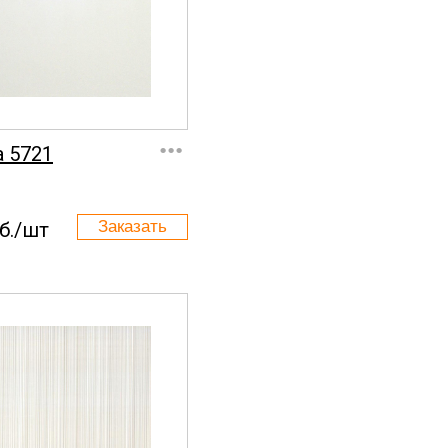
...
a 5721
б./шт