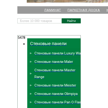
НАШИ МАГАЗИНЫ
ЛАМИНАТ
ПАРКЕТНАЯ ДОСКА
м. Комендант
5478
м.
Стеновые панели
м. Ла
Стеновые панели Luxury Wall
м. Парк
Выбрать
ближайший
Стеновые панели Maler
м. Междун
Стеновые панели Master
Range
Стеновые панели Meister
Стеновые панели Olimpiya
Стеновые панели Pan O Flair