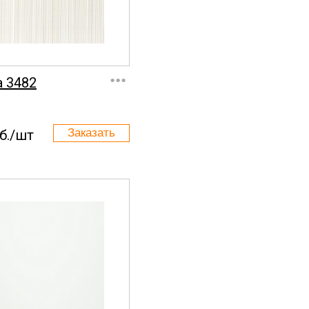
...
a 3482
б./шт