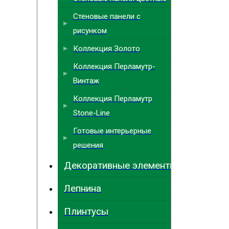
Стеновые панели с
рисунком
Коллекция Золото
Коллекция Перламутр-
Винтаж
Коллекция Перламутр
Stone-Line
Готовые интерьерные
решения
Декоративные элементы
Лепнина
Плинтусы