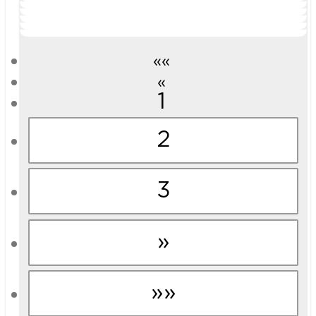
3 920
руб./шт
4 560
руб./шт
Подробнее...
Подробнее...
««
«
1
2
3
»
»»