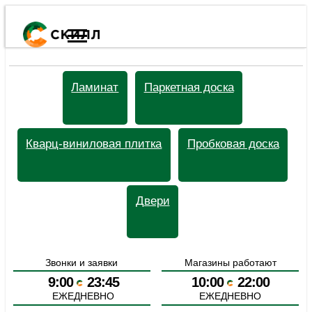
Ката
Ламинат
Паркетная доска
това
Кварц-виниловая плитка
Пробковая доска
Двери
Наши
Н
Звонки и заявки
Магазины работают
акци
п
9:00
23:45
10:00
22:00
ЕЖЕДНЕВНО
ЕЖЕДНЕВНО
Стеновые панели Meister
Гара
Д
Н
Стеновые панели
/
Стеновые панели Meister
и
п
О
возв
Д
Л
Как
С
и
О