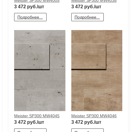
м
Н
о
Meister SP300 MW4045
Meister SP300 MW4046
3 472
руб./шт
3 472
руб./шт
Н
Подробнее...
Подробнее...
р
Н
п
д