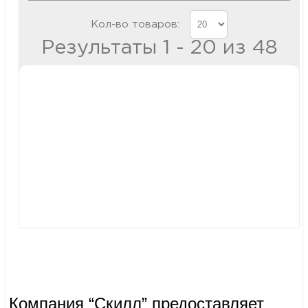
Кол-во товаров:
Результаты 1 - 20 из 48
Внимание:
Вся предоставленная на сайте информация
носит информационный характер и ни при каких
условиях не является публичной офертой,
определенной положениями Статьи 437(2) ГК РФ.
Несмотря на то, что были приложены все усилия к