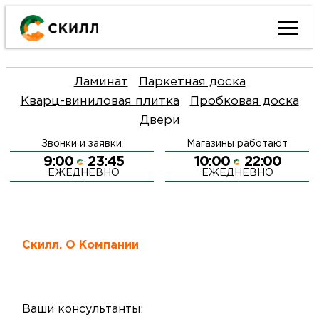
Ката
Ламинат
Паркетная доска
това
Кварц-виниловая плитка
Пробковая доска
Двери
Наш
Н
Звонки и заявки
Магазины работают
акци
п
9:00
23:45
10:00
22:00
ЕЖЕДНЕВНО
ЕЖЕДНЕВНО
Гара
Д
Н
и
п
О
Скилл. О Компании
возв
Д
Л
Как
С
и
О
Ваши консультанты: