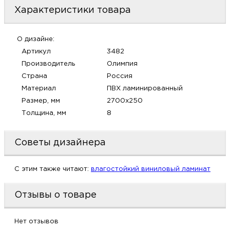
м
Характеристики товара
Н
О дизайне:
Артикул
3482
о
Производитель
Олимпия
Страна
Россия
Н
Материал
ПВХ ламинированный
Размер, мм
2700х250
р
Толщина, мм
8
Н
Советы дизайнера
п
C этим также читают:
влагостойкий виниловый ламинат
д
Отзывы о товаре
Нет отзывов