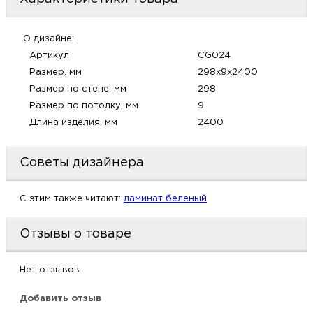
м
О дизайне:
Н
Артикул
CG024
Размер, мм
298х9х2400
о
Размер по стене, мм
298
Размер по потолку, мм
9
Н
Длина изделия, мм
2400
р
Советы дизайнера
Н
C этим также читают:
ламинат беленый
п
Отзывы о товаре
д
Нет отзывов
Добавить отзыв