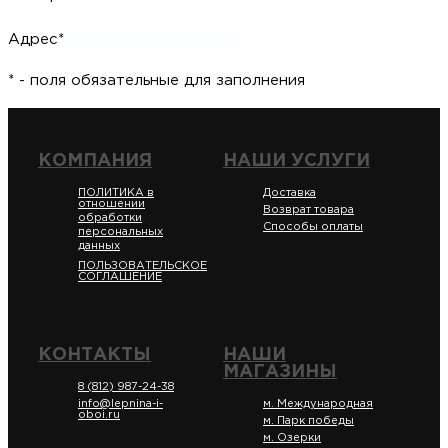
Адрес*
* - поля обязательные для заполнения
КОМПАНИЯ
НАШИ УСЛУГИ
ПОЛИТИКА в
Доставка
отношении
Возврат товара
обработки
Способы оплаты
персональных
данных
ПОЛЬЗОВАТЕЛЬСКОЕ
СОГЛАШЕНИЕ
КОНТАКТЫ
НАШИ
МАГАЗИНЫ
8 (812) 987-24-38
info@lepnina-i-
м. Международная
oboi.ru
м. Парк победы
м. Озерки