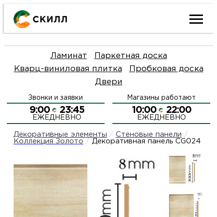
Ката
Ламинат
Паркетная доска
това
Кварц-виниловая плитка
Пробковая доска
Двери
Наш
Н
Звонки и заявки
Магазины работают
акци
п
9:00
23:45
10:00
22:00
ЕЖЕДНЕВНО
ЕЖЕДНЕВНО
Гара
Д
Н
Декоративные элементы
/
Стеновые панели
/
Коллекция Золото
/
Декоративная панель CG024
и
п
О
возв
Д
Л
Как
С
и
О