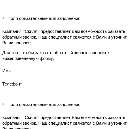
Вами и уточнит Ваши вопросы.
Для того, чтобы заказать обратный
звонок заполните нижеприведённую
Каталог
форму.
Ламинат
Паркетная доска
товаров
Имя
Наши
Напольные
Кварц-виниловая плитка
Пробковая доска
акции
покрытия
Телефон*
Гарантии
Двери
Напольные
Двери
и возврат
покрытия
* - поля обязательные для заполнения
Обои
Звонки и заявки
Магазины работают
Как купить
Двери
Сертификаты
Лепнина
Компания “Скилл” предоставляет Вам
9:00
23:45
10:00
22:00
ЕЖЕДНЕВНО
ЕЖЕДНЕВНО