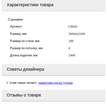
Наши
реквизиты
Написать
письмо
директору
Декоративная панель CP049