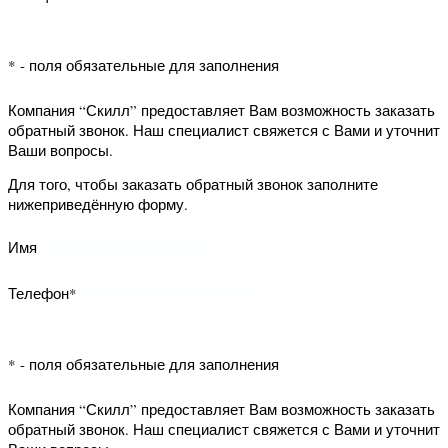
* - поля обязательные для заполнения
м. Международная
info@lepnina-i-oboi.ru
м. Парк победы
Компания “Скилл” предоставляет Вам
м. Озерки
возможность заказать обратный
м. Ладожская
звонок. Наш специалист свяжется с
Вами и уточнит Ваши вопросы.
Для того, чтобы заказать обратный
звонок заполните нижеприведённую
форму.
Имя
Телефон*