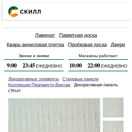
Каталог
Ламинат
Паркетная доска
товаров
Наши
Напольные
Кварц-виниловая плитка
Пробковая доска
акции
покрытия
Гарантии
Двери
Напольные
Двери
и возврат
покрытия
Обои
Звонки и заявки
Магазины работают
Как купить
Двери
Сертификаты
Лепнина
9:00
23:45
10:00
22:00
ЕЖЕДНЕВНО
ЕЖЕДНЕВНО
Монтажные
и
Обои
Оставить
Способы