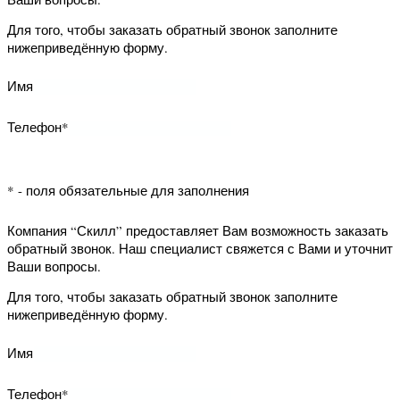
возможность заказать обратный
Монтажные
и
Обои
Оставить
Способы
звонок. Наш специалист свяжется с
Вами и уточнит Ваши вопросы.
работы
декор
и
отзыв
оплаты
Ошибка 404: Не найдено
лепнина
Для того, чтобы заказать обратный
Сотрудничество
Стеновые
Возврат
Доставка
Укладка
Извините, но содержимое,
звонок заполните нижеприведённую
которое Вы запросили не
панели
товара
напольных
найдено
форму.
Контакты
Наши
Снабженцам
покрытий
Договор
магазины
Юр.лицам
Cвязаться
Имя
Установка
Наши
Наши
с нами
Дизайнерам
Вы можете посмотреть раздел:
Телефон*
дверей
реквизиты
реквизиты
купить ламинат в СПб
Наши
Строителям
магазины
* - поля обязательные для заполнения
Наш