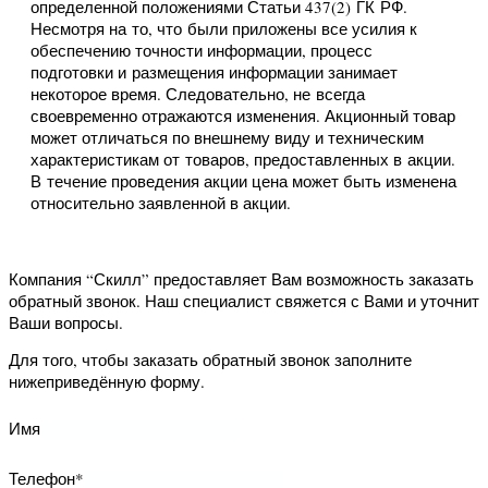
Артикул
CP049
Размер, мм
200х6х2400
Размер по стене, мм
200
Размер по потолку, мм
6
Длина изделия, мм
2400
Советы дизайнера
C этим также читают:
паркетная доска тундра
Отзывы о товаре
Нет отзывов
Добавить отзыв