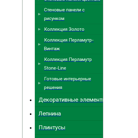
Стеновые панели с
рисунком
Коллекция Золото
Коллекция Перламутр-
Винтаж
Коллекция Перламутр
Stone-Line
Готовые интерьерные
решения
Декоративные элементы
Лепнина
Плинтусы