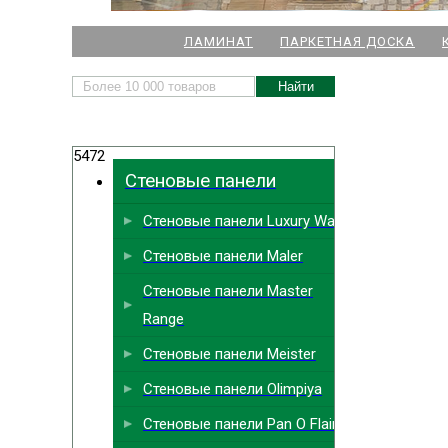
НАШИ МАГАЗИНЫ
ЛАМИНАТ
ПАРКЕТНАЯ ДОСКА
м. Комендант
5472
м.
Стеновые панели
м. Ла
Стеновые панели Luxury Wall
м. Парк
Выбрать
ближайший
Стеновые панели Maler
м. Междун
Стеновые панели Master
Range
Стеновые панели Meister
Стеновые панели Olimpiya
Стеновые панели Pan O Flair