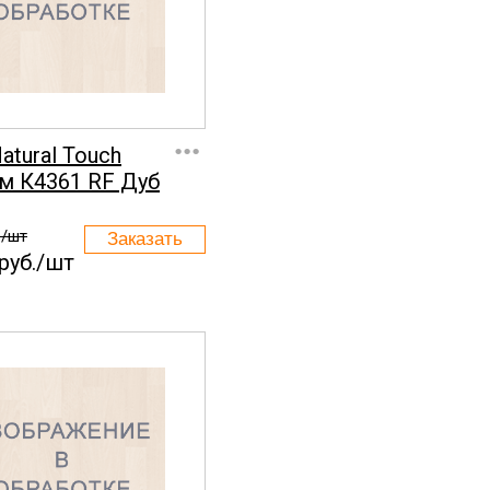
...
Natural Touch
м К4361 RF Дуб
./шт
руб./шт