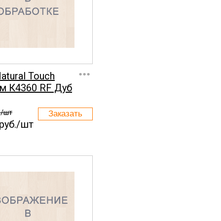
...
Natural Touch
м К4360 RF Дуб
./шт
руб./шт