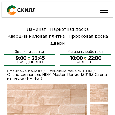
Ката
Ламинат
Паркетная доска
това
Кварц-виниловая плитка
Пробковая доска
Двери
Наш
Н
Звонки и заявки
Магазины работают
акци
п
9:00
23:45
10:00
22:00
ЕЖЕДНЕВНО
ЕЖЕДНЕВНО
Гара
Д
Н
Стеновые панели
/
Стеновые панели HDM
/
Стеновая панель HDM Master Range 139163 Стена
из песка (FP 461)
и
п
О
возв
Д
Л
Как
С
и
О