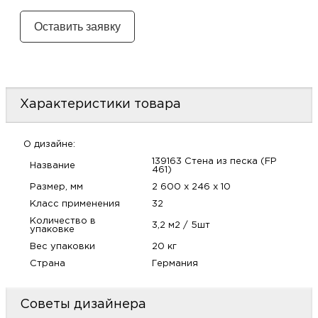
м
Н
о
Характеристики товара
Н
О дизайне:
р
139163 Стена из песка (FP
Название
461)
Размер, мм
2 600 х 246 х 10
Н
Класс применения
32
Количество в
п
3,2 м2 / 5шт
упаковке
Вес упаковки
20 кг
д
Страна
Германия
Советы дизайнера