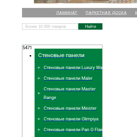
НАШИ МАГАЗИНЫ
ЛАМИНАТ
ПАРКЕТНАЯ ДОСКА
м. Комендант
5471
м.
Стеновые панели
м. Ла
Стеновые панели Luxury Wall
м. Парк
Выбрать
ближайший
Стеновые панели Maler
м. Междун
Стеновые панели Master
Range
Стеновые панели Meister
Стеновые панели Olimpiya
Стеновые панели Pan O Flair