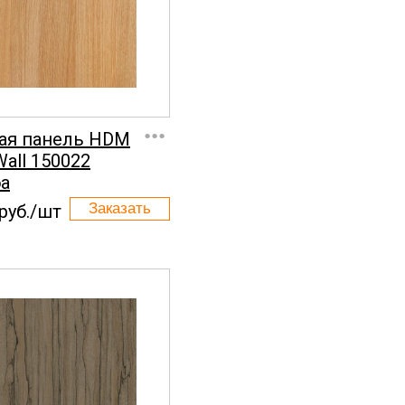
...
ая панель HDM
Wall 150022
а
руб./шт