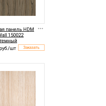
...
ая панель HDM
Wall 150022
 темный
руб./шт