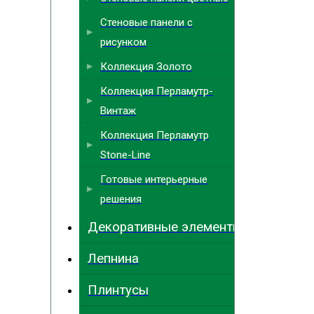
Стеновые панели с
рисунком
Коллекция Золото
Коллекция Перламутр-
Винтаж
Коллекция Перламутр
Stone-Line
Готовые интерьерные
решения
Декоративные элементы
Лепнина
Плинтусы