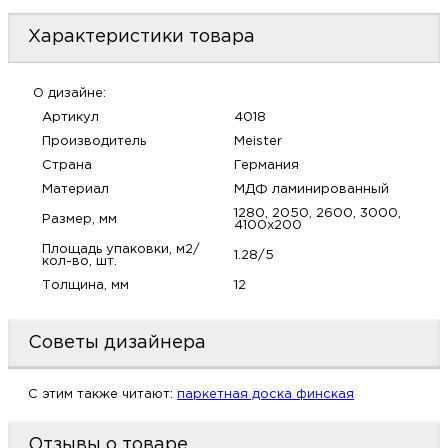
м
Характеристики товара
Н
О дизайне:
о
Артикул
4018
Производитель
Meister
Страна
Германия
Н
Материал
МДФ ламинированный
р
1280, 2050, 2600, 3000,
Размер, мм
4100х200
Площадь упаковки, м2/
1.28/5
кол-во, шт.
Н
Толщина, мм
12
п
Советы дизайнера
д
C этим также читают:
паркетная доска финская
Отзывы о товаре