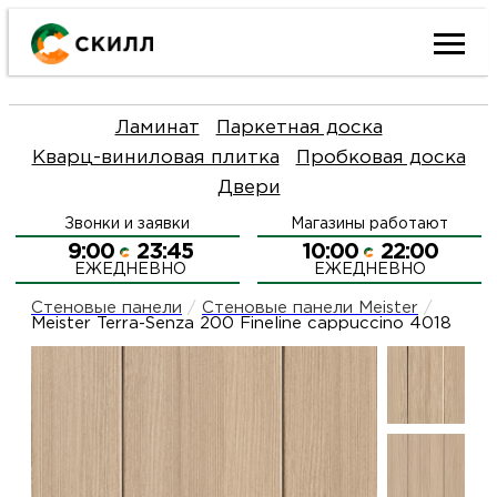
Ката
Ламинат
Паркетная доска
това
Кварц-виниловая плитка
Пробковая доска
Двери
Наш
Н
Звонки и заявки
Магазины работают
акци
п
9:00
23:45
10:00
22:00
ЕЖЕДНЕВНО
ЕЖЕДНЕВНО
Гара
Д
Н
Стеновые панели
/
Стеновые панели Meister
/
Meister Terra-Senza 200 Fineline cappuccino 4018
и
п
О
возв
Д
Л
Как
С
и
О