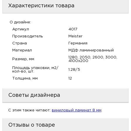
м
Характеристики товара
Н
О дизайне:
Артикул
4017
о
Производитель
Meister
Страна
Германия
Н
Материал
МДФ ламинированный
1280, 2050, 2600, 3000,
Размер, мм
4100х200
р
Площадь упаковки, м2/
1.28/5
кол-во, шт.
Н
Толщина, мм
12
п
Советы дизайнера
д
C этим также читают:
виниловый ламинат 8 мм
Отзывы о товаре