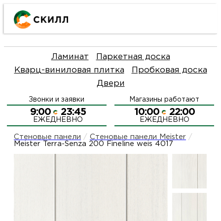
Ката
Ламинат
Паркетная доска
това
Кварц-виниловая плитка
Пробковая доска
Двери
Наш
Н
Звонки и заявки
Магазины работают
акци
п
9:00
23:45
10:00
22:00
ЕЖЕДНЕВНО
ЕЖЕДНЕВНО
Гара
Д
Н
Стеновые панели
/
Стеновые панели Meister
/
Meister Terra-Senza 200 Fineline weis 4017
и
п
О
возв
Д
Л
Как
С
и
О