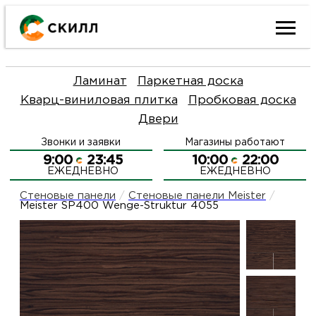
Ката
Ламинат
Паркетная доска
това
Кварц-виниловая плитка
Пробковая доска
Двери
Наш
Н
Звонки и заявки
Магазины работают
акци
п
9:00
23:45
10:00
22:00
ЕЖЕДНЕВНО
ЕЖЕДНЕВНО
Гара
Д
Н
Стеновые панели
/
Стеновые панели Meister
/
Meister SP400 Wenge-Struktur 4055
и
п
О
возв
Д
Л
Как
С
и
О