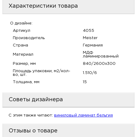
м
Характеристики товара
Н
О дизайне:
Артикул
4055
о
Производитель
Meister
Страна
Германия
Н
МДФ
Материал
ламинированный
Размер, мм
840/2600х300
р
Площадь упаковки, м2/кол-
1.510/6
во, шт.
Н
Толщина, мм
15
п
Советы дизайнера
д
C этим также читают:
виниловый ламинат бельгия
Отзывы о товаре