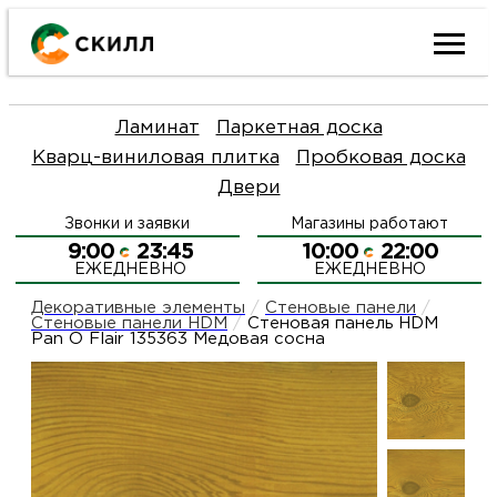
Ката
Ламинат
Паркетная доска
това
Кварц-виниловая плитка
Пробковая доска
Двери
Наш
Н
Звонки и заявки
Магазины работают
акци
п
9:00
23:45
10:00
22:00
ЕЖЕДНЕВНО
ЕЖЕДНЕВНО
Гара
Д
Н
Декоративные элементы
/
Стеновые панели
/
Стеновые панели HDM
/
Стеновая панель HDM
Pan O Flair 135363 Медовая сосна
и
п
О
возв
Д
Л
Как
С
и
О