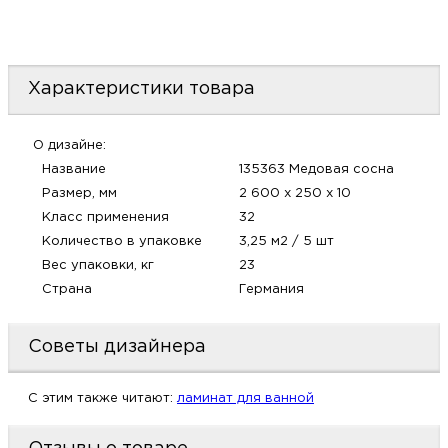
м
Н
Характеристики товара
о
О дизайне:
Н
Название
135363 Медовая сосна
Размер, мм
2 600 х 250 х 10
р
Класс применения
32
Количество в упаковке
3,25 м2 / 5 шт
Вес упаковки, кг
23
Н
Страна
Германия
п
Советы дизайнера
д
C этим также читают:
ламинат для ванной