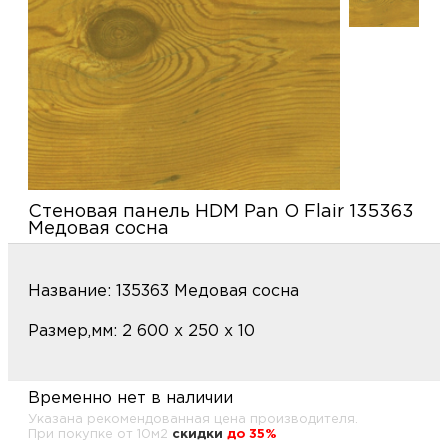
купи
д
и
О
Мон
л
о
С
С
рабо
о
п
В
Сотр
т
Д
У
Стеновая панель HDM Pan O Flair 135363
н
Конт
Д
Н
С
Медовая сосна
п
м
Н
Ю
C
Название: 135363 Медовая сосна
У
р
Н
с
Размер,мм: 2 600 х 250 х 10
Д
д
р
н
С
Временно нет в наличии
Н
Указана рекомендованная цена производителя.
При покупке от 10м2
cкидки
до 35%