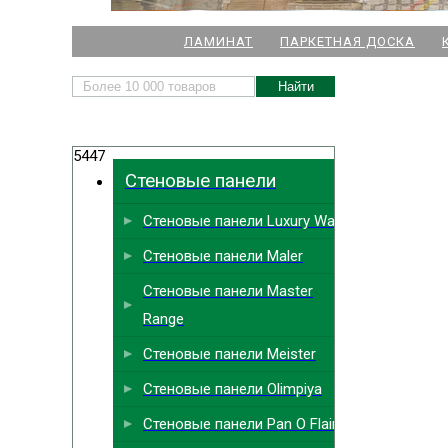
НАШИ МАГАЗИНЫ
ЛАМИНАТ
ПАРКЕТНАЯ ДОСКА
м. Комендант
5447
м.
Стеновые панели
м. Ла
Стеновые панели Luxury Wall
м. Парк
Выбрать
ближайший
Стеновые панели Maler
м. Междун
Стеновые панели Master
Range
Стеновые панели Meister
Стеновые панели Olimpiya
Стеновые панели Pan O Flair