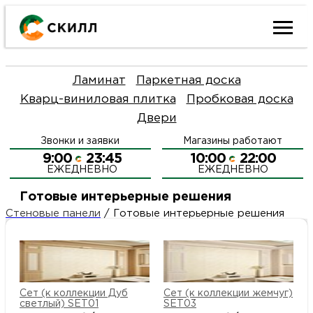
Ката
Ламинат
Паркетная доска
това
Кварц-виниловая плитка
Пробковая доска
Двери
Наш
Н
Звонки и заявки
Магазины работают
акци
п
9:00
23:45
10:00
22:00
ЕЖЕДНЕВНО
ЕЖЕДНЕВНО
Гара
Д
Н
Готовые интерьерные решения
Стеновые панели
/
Готовые интерьерные решения
и
п
О
возв
Д
Л
Как
С
Cет (к коллекции Дуб
Cет (к коллекции жемчуг)
и
О
светлый) SET01
SET03