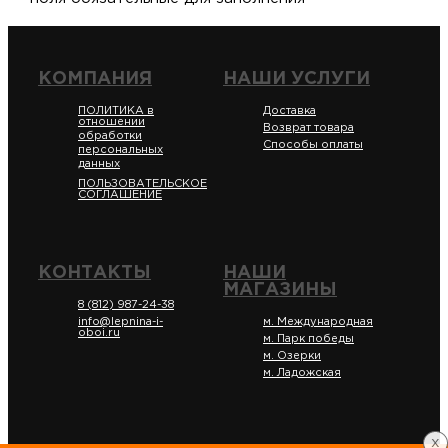
КОМПАНИЯ
НАШИ УСЛУГИ
ПОЛИТИКА в
Доставка
отношении
Возврат товара
обработки
Способы оплаты
персональных
данных
ПОЛЬЗОВАТЕЛЬСКОЕ
СОГЛАШЕНИЕ
КОНТАКТЫ
НАШИ
МАГАЗИНЫ
8 (812) 987-24-38
info@lepnina-i-
м. Международная
oboi.ru
м. Парк победы
м. Озерки
м. Ладожская
x