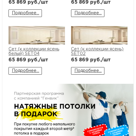
65 869
руб./шт
65 869
руб./шт
купи
д
и
О
Подробнее...
Подробнее...
Мон
л
о
С
С
рабо
о
п
В
Cет (к коллекции ясень
Cет (к коллекции ясень)
Сотр
т
Д
У
белый) SET04
SET02
65 869
руб./шт
65 869
руб./шт
н
Конт
Д
Н
С
Подробнее...
Подробнее...
п
м
Н
Ю
C
У
р
Н
с
Д
д
р
н
С
Н