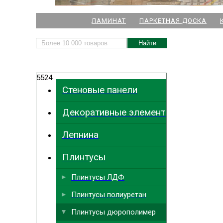
НАШИ МАГАЗИНЫ
ЛАМИНАТ
ПАРКЕТНАЯ ДОСКА
м. Комендант
5524
м.
Стеновые панели
м. Ла
Декоративные элементы
м. Парк
Выбрать
ближайший
м. Междун
Лепнина
Плинтусы
Плинтусы ЛДФ
Плинтусы полиуретан
Плинтусы дюрополимер