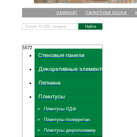
НАШИ МАГАЗИНЫ
ЛАМИНАТ
ПАРКЕТНАЯ ДОСКА
м. Комендант
5572
м.
Стеновые панели
м. Ла
Декоративные элементы
м. Парк
Выбрать
ближайший
м. Междун
Лепнина
Плинтусы
Плинтусы ЛДФ
Плинтусы полиуретан
Плинтусы дюрополимер