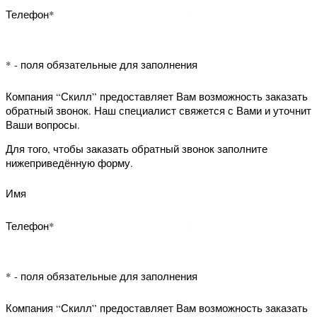
Ошибка 404: Не найдено
лепнина
Для того, чтобы заказать обратный
Сотрудничество
Стеновые
Возврат
Доставка
Укладка
Извините, но содержимое,
звонок заполните нижеприведённую
которое Вы запросили не
панели
товара
напольных
найдено
форму.
Контакты
Наши
Снабженцам
покрытий
Договор
магазины
Юр.лицам
Cвязаться
Имя
Установка
Наши
Наши
с нами
Дизайнерам
Вы можете посмотреть раздел:
Телефон*
дверей
реквизиты
реквизиты
купить ламинат в СПб
Наши
Строителям
магазины
* - поля обязательные для заполнения
Наш
Компания “Скилл” предоставляет Вам
офис
возможность заказать обратный