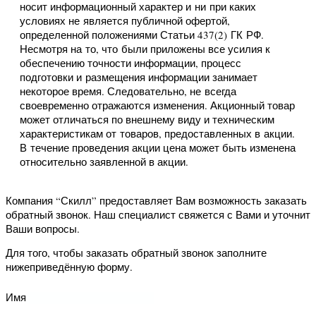
Молдинги гладкие
работы
декор
и
отзыв
оплаты
Лепнина
/
Молдинги гладкие
лепнина
Сотрудничество
Стеновые
Возврат
Доставка
Укладка
панели
товара
напольных
Контакты
Наши
Снабженцам
покрытий
Договор
магазины
Юр.лицам
Cвязаться
Установка
Наши
Наши
с нами
Дизайнерам
дверей
реквизиты
реквизиты
Компания “Скилл” предоставляет Вам
Наши
Строителям
возможность заказать обратный
магазины
звонок. Наш специалист свяжется с
Вами и уточнит Ваши вопросы.
Наш
Для того, чтобы заказать обратный
офис