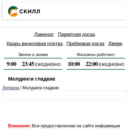
Каталог
Ламинат
Паркетная доска
товаров
Наши
Напольные
Кварц-виниловая плитка
Пробковая доска
акции
покрытия
Гарантии
Двери
Напольные
Двери
и возврат
покрытия
Обои
Звонки и заявки
Магазины работают
Как купить
Двери
Сертификаты
Лепнина
9:00
23:45
10:00
22:00
ЕЖЕДНЕВНО
ЕЖЕДНЕВНО
Монтажные
и
Обои
Оставить
Способы