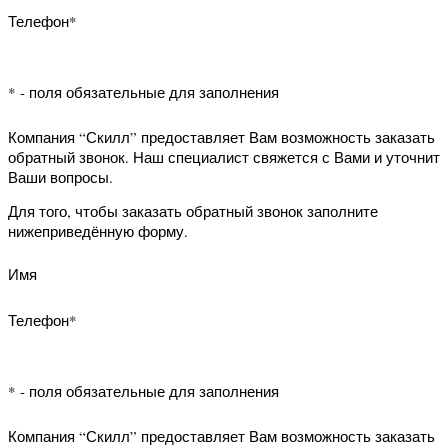
возможность заказать обратный
звонок. Наш специалист свяжется с
Вами и уточнит Ваши вопросы.
Для того, чтобы заказать обратный
КОМПАНИЯ
НАШИ УСЛУГИ
звонок заполните нижеприведённую
ПОЛИТИКА в
Доставка
форму.
отношении обработки
Возврат товара
персональных данных
Способы оплаты
Имя
ПОЛЬЗОВАТЕЛЬСКОЕ
СОГЛАШЕНИЕ
Телефон*
КОНТАКТЫ
НАШИ
МАГАЗИНЫ
8 (812) 987-24-38
* - поля обязательные для заполнения
м. Международная
info@lepnina-i-oboi.ru
м. Парк победы