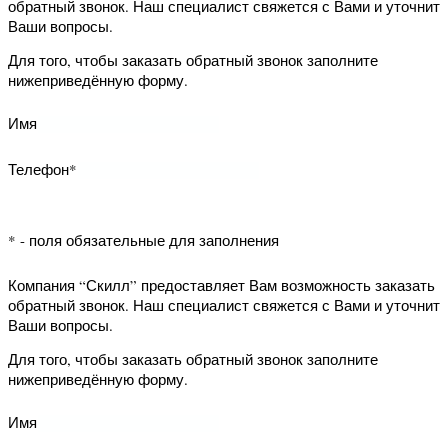
Для того, чтобы заказать обратный
звонок заполните нижеприведённую
Каталог
форму.
Ламинат
Паркетная доска
товаров
Имя
Наши
Напольные
Кварц-виниловая плитка
Пробковая доска
акции
покрытия
Телефон*
Гарантии
Двери
Напольные
Двери
и возврат
покрытия
* - поля обязательные для заполнения
Обои
Звонки и заявки
Магазины работают
Как купить
Двери
Сертификаты
Лепнина
Компания “Скилл” предоставляет Вам
9:00
23:45
10:00
22:00
ЕЖЕДНЕВНО
ЕЖЕДНЕВНО
возможность заказать обратный
Монтажные
и
Обои
Оставить
Способы
звонок. Наш специалист свяжется с
Вами и уточнит Ваши вопросы.
работы
декор
и
отзыв
оплаты