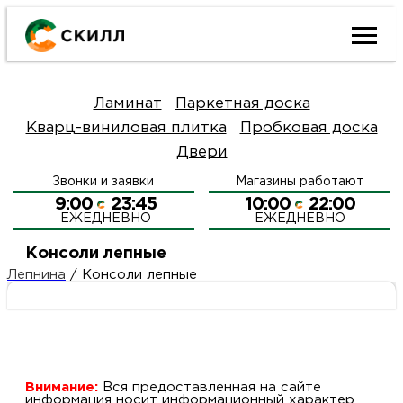
Ката
Ламинат
Паркетная доска
това
Кварц-виниловая плитка
Пробковая доска
Двери
Наш
Н
Звонки и заявки
Магазины работают
акци
п
9:00
23:45
10:00
22:00
ЕЖЕДНЕВНО
ЕЖЕДНЕВНО
Гара
Д
Н
Консоли лепные
Лепнина
/
Консоли лепные
и
п
О
возв
Д
Л
Как
С
и
О
Внимание:
Вся предоставленная на сайте
информация носит информационный характер