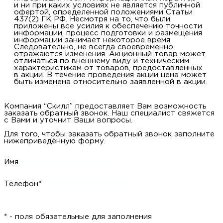
и ни при каких условиях не является публичной
купи
д
и
О
офертой, определенной положениями Статьи
437(2) ГК РФ. Несмотря на то, что были
приложены все усилия к обеспечению точности
информации, процесс подготовки и размещения
Мон
л
о
С
С
информации занимает некоторое время.
Следовательно, не всегда своевременно
отражаются изменения. Акционный товар может
рабо
о
отличаться по внешнему виду и техническим
п
В
характеристикам от товаров, предоставленных
в акции. В течение проведения акции цена может
быть изменена относительно заявленной в акции.
Сотр
т
Д
У
н
Компания “Скилл” предоставляет Вам возможность
Конт
Д
Н
С
заказать обратный звонок. Наш специалист свяжется
с Вами и уточнит Ваши вопросы.
п
м
Для того, чтобы заказать обратный звонок заполните
Н
Ю
C
нижеприведённую форму.
У
р
Н
с
Имя
Д
д
р
н
Телефон*
С
Н
* - поля обязательные для заполнения