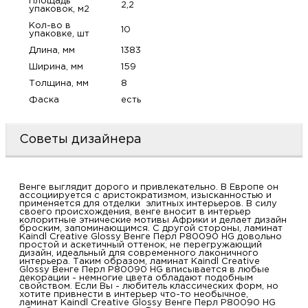
Площадь
2,2
упаковок, м2
м
Кол-во в
10
упаковке, шт
Н
Длина, мм
1383
Ширина, мм
159
о
Толщина, мм
8
Фаска
есть
Н
Советы дизайнера
р
Н
Венге выглядит дорого и привлекательно. В Европе он
ассоциируется с аристократизмом, изысканностью и
применяется для отделки элитных интерьеров. В силу
своего происхождения, венге вносит в интерьер
п
колоритные этнические мотивы Африки и делает дизайн
броским, запоминающимся. С другой стороны, ламинат
Kaindl Creative Glossy Венге Перл P80090 HG довольно
д
простой и аскетичный оттенок, не перегружающий
дизайн, идеальный для современного лаконичного
интерьера. Таким образом, ламинат Kaindl Creative
Glossy Венге Перл P80090 HG вписывается в любые
декорации - немногие цвета обладают подобным
свойством. Если Вы - любитель классических форм, но
хотите привнести в интерьер что-то необычное,
ламинат Kaindl Creative Glossy Венге Перл P80090 HG