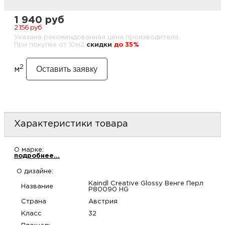
купи
д
и
О
1 940 руб
2 156 руб
Мон
л
о
С
Указана рекомендованная цена производителя.
С
При покупке от 10м2
cкидки
до 35%
рабо
о
п
В
2
м
Сотр
т
Д
У
н
Конт
Д
Н
С
Характеристики товара
п
м
Н
Ю
C
О марке:
У
подробнее...
р
Н
с
Д
О дизайне:
д
р
н
Kaindl Creative Glossy Венге Перл
Название
P80090 HG
С
Страна
Австрия
Н
Класс
32