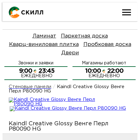
Ката
Ламинат
Паркетная доска
това
Кварц-виниловая плитка
Пробковая доска
Двери
Наш
Н
Звонки и заявки
Магазины работают
акци
п
9:00
23:45
10:00
22:00
ЕЖЕДНЕВНО
ЕЖЕДНЕВНО
Гара
Д
Н
Стеновые панели
/
Kaindl Creative Glossy Венге
Перл P80090 HG
и
п
О
возв
Д
Л
Kaindl Creative Glossy Венге Перл
P80090 HG
Как
С
и
О