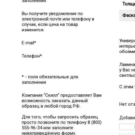
заполнения
Толщи
Вы получите уведомление по
Фаск
электронной почте или телефону в
случае, если цена на товар
изменится.
Универ
E-mail*
интерь
обоями
Телефон*
Ламина
у Вас 
светлы
* - поля обязательные для
заполнения
C этим
Компания “Скилл” предоставляет Вам
возможность заказать данный
Нет от
образец в любой город РФ.
Для того, чтобы запросить образец
Добави
просто позвоните по телефону 8 (800)
555-96-34 или заполните
нижеприведённую форму.