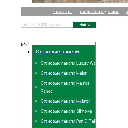
НАШИ МАГАЗИНЫ
ЛАМИНАТ
ПАРКЕТНАЯ ДОСКА
м. Комендант
5461
м.
Стеновые панели
м. Ла
Стеновые панели Luxury Wall
м. Парк
Выбрать
ближайший
Стеновые панели Maler
м. Междун
Стеновые панели Master
Range
Стеновые панели Meister
Стеновые панели Olimpiya
Стеновые панели Pan O Flair