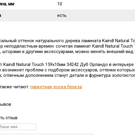
на, мм
10
а
есть
сальный оттенок натурального дерева ламината Kaindl Natural
ер неподвластным времен: сочетая ламинат Kaindl Natural Touc
, шторами и другими аксессуарами, можно менять внешний вид 
т Kaindl Natural Touch 159x10мм 34242 Дуб Орландо в интерьере
не возникнет проблем с подбором аксессуаров, оттенки которых
х; отличным дополнением станут детали и фурнитура золотистог
 также читают:
паркетная доска береза
зывов
ть отзыв