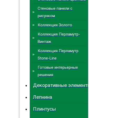
Стеновые панели с
рисунком
Коллекция Золото
Коллекция Перламутр-
Винтаж
Коллекция Перламутр
Stone-Line
Готовые интерьерные
решения
Декоративные элементы
Лепнина
Плинтусы