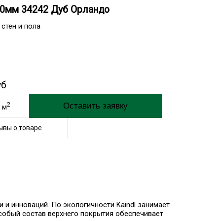
x10мм 34242 Дуб Орландо
 стен и пола
уб
2
м
ывы о товаре
 и инноваций. По экологичности Kaindl занимает
Особый состав верхнего покрытия обеспечивает