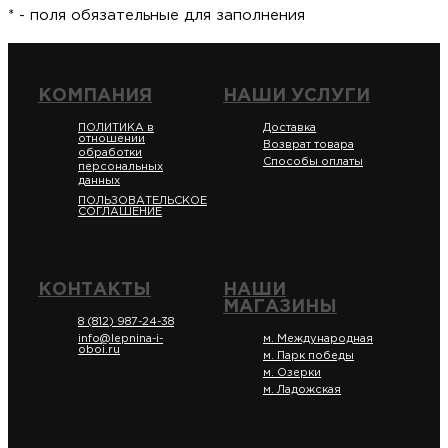
* - поля обязательные для заполнения
КОМПАНИЯ
НАШИ УСЛУГИ
ПОЛИТИКА в
Доставка
отношении
Возврат товара
обработки
Способы оплаты
персональных
данных
ПОЛЬЗОВАТЕЛЬСКОЕ
СОГЛАШЕНИЕ
КОНТАКТЫ
НАШИ
МАГАЗИНЫ
8 (812) 987-24-38
info@lepnina-i-
м. Международная
oboi.ru
м. Парк победы
м. Озерки
м. Ладожская