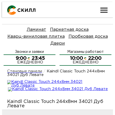
Ката
Ламинат
Паркетная доска
това
Кварц-виниловая плитка
Пробковая доска
Двери
Наш
Н
Звонки и заявки
Магазины работают
акци
п
9:00
23:45
10:00
22:00
ЕЖЕДНЕВНО
ЕЖЕДНЕВНО
Гара
Д
Н
Стеновые панели
/
Kaindl Classic Touch 244x8мм
34021 Дуб Левате
и
п
О
возв
Д
Л
Kaindl Classic Touch 244x8мм 34021 Дуб
Левате
Как
С
и
О