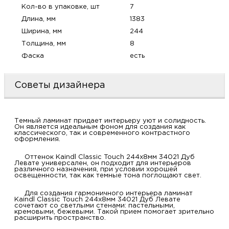
Кол-во в упаковке, шт
7
м
Длина, мм
1383
Ширина, мм
244
Н
Толщина, мм
8
Фаска
есть
о
Советы дизайнера
Н
р
Темный ламинат придает интерьеру уют и солидность.
Он является идеальным фоном для создания как
классического, так и современного контрастного
Н
оформления.
Оттенок Kaindl Classic Touch 244x8мм 34021 Дуб
п
Левате универсален, он подходит для интерьеров
различного назначения, при условии хорошей
освещенности, так как темные тона поглощают свет.
д
Для создания гармоничного интерьера ламинат
Kaindl Classic Touch 244x8мм 34021 Дуб Левате
сочетают со светлыми стенами: пастельными,
кремовыми, бежевыми. Такой прием помогает зрительно
расширить пространство.