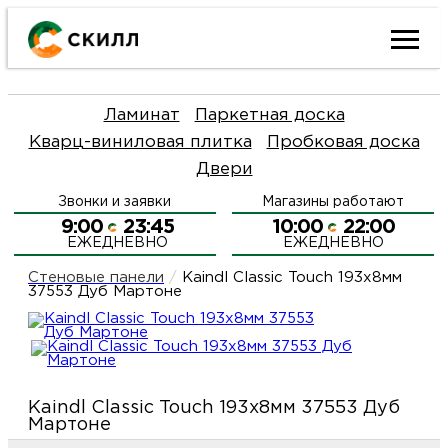
Ката
Ламинат
Паркетная доска
това
Кварц-виниловая плитка
Пробковая доска
Двери
Наш
Н
Звонки и заявки
Магазины работают
акци
п
9:00
23:45
10:00
22:00
ЕЖЕДНЕВНО
ЕЖЕДНЕВНО
Гара
Д
Н
Стеновые панели
/
Kaindl Classic Touch 193x8мм
37553 Дуб Мартоне
и
п
О
возв
Д
Л
Kaindl Classic Touch 193x8мм 37553 Дуб
Как
С
Мартоне
и
О