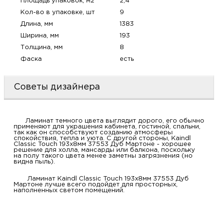
Площадь упаковок, м2
2,4
м
Кол-во в упаковке, шт
9
Длина, мм
1383
Н
Ширина, мм
193
Толщина, мм
8
о
Фаска
есть
Н
Советы дизайнера
р
Ламинат темного цвета выглядит дорого, его обычно
применяют для украшения кабинета, гостиной, спальни,
Н
так как он способствуют созданию атмосферы
спокойствия, тепла и уюта. С другой стороны, Kaindl
Classic Touch 193x8мм 37553 Дуб Мартоне - хорошее
решение для холла, мансарды или балкона, поскольку
п
на полу такого цвета менее заметны загрязнения (но
видна пыль).
д
Ламинат Kaindl Classic Touch 193x8мм 37553 Дуб
Мартоне лучше всего подойдет для просторных,
наполненных светом помещений.