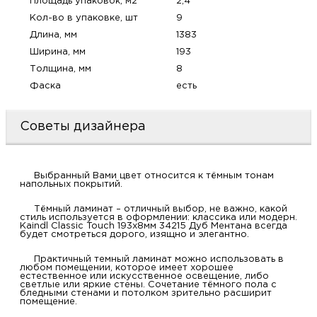
Площадь упаковок, м2
2,4
м
Кол-во в упаковке, шт
9
Длина, мм
1383
Н
Ширина, мм
193
Толщина, мм
8
о
Фаска
есть
Н
Советы дизайнера
р
Выбранный Вами цвет относится к тёмным тонам
напольных покрытий.
Н
Тёмный ламинат – отличный выбор, не важно, какой
стиль используется в оформлении: классика или модерн.
п
Kaindl Classic Touch 193x8мм 34215 Дуб Ментана всегда
будет смотреться дорого, изящно и элегантно.
д
Практичный темный ламинат можно использовать в
любом помещении, которое имеет хорошее
естественное или искусственное освещение, либо
светлые или яркие стены. Сочетание тёмного пола с
бледными стенами и потолком зрительно расширит
помещение.