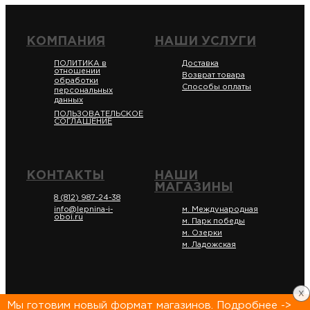
КОМПАНИЯ
НАШИ УСЛУГИ
ПОЛИТИКА в
Доставка
отношении
Возврат товара
обработки
Способы оплаты
персональных
данных
ПОЛЬЗОВАТЕЛЬСКОЕ
СОГЛАШЕНИЕ
КОНТАКТЫ
НАШИ
МАГАЗИНЫ
8 (812) 987-24-38
info@lepnina-i-
м. Международная
oboi.ru
м. Парк победы
м. Озерки
м. Ладожская
x
Мы готовим новый формат магазинов. Подробнее ->