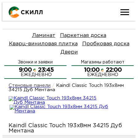
Ката
Ламинат
Паркетная доска
това
Кварц-виниловая плитка
Пробковая доска
Двери
Наш
Н
Звонки и заявки
Магазины работают
акци
п
9:00
23:45
10:00
22:00
ЕЖЕДНЕВНО
ЕЖЕДНЕВНО
Гара
Д
Н
Стеновые панели
/
Kaindl Classic Touch 193x8мм
34215 Дуб Ментана
и
п
О
возв
Д
Л
Kaindl Classic Touch 193x8мм 34215 Дуб
Как
С
Ментана
и
О