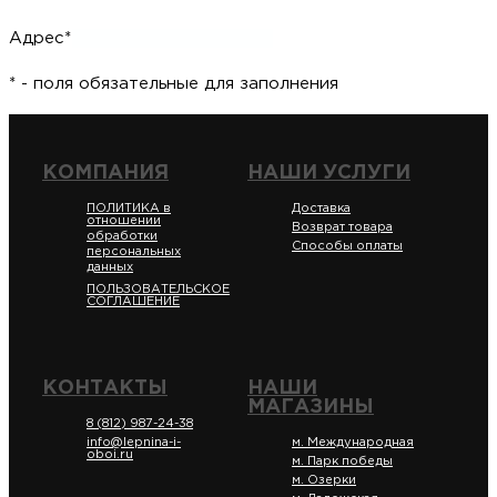
Адрес*
* - поля обязательные для заполнения
КОМПАНИЯ
НАШИ УСЛУГИ
ПОЛИТИКА в
Доставка
отношении
Возврат товара
обработки
Способы оплаты
персональных
данных
ПОЛЬЗОВАТЕЛЬСКОЕ
СОГЛАШЕНИЕ
КОНТАКТЫ
НАШИ
МАГАЗИНЫ
8 (812) 987-24-38
info@lepnina-i-
м. Международная
oboi.ru
м. Парк победы
м. Озерки