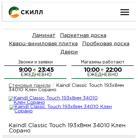
Ката
Ламинат
Паркетная доска
това
Кварц-виниловая плитка
Пробковая доска
Двери
Наш
Н
Звонки и заявки
Магазины работают
акци
п
9:00
23:45
10:00
22:00
ЕЖЕДНЕВНО
ЕЖЕДНЕВНО
Гара
Д
Н
Стеновые панели
/
Kaindl Classic Touch 193x8мм
34010 Клен Сорано
и
п
О
возв
Д
Л
Kaindl Classic Touch 193x8мм 34010 Клен
Как
С
Сорано
и
О