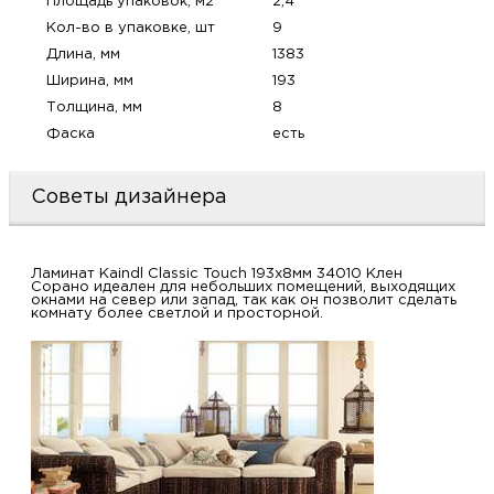
Площадь упаковок, м2
2,4
м
Кол-во в упаковке, шт
9
Длина, мм
1383
Н
Ширина, мм
193
Толщина, мм
8
о
Фаска
есть
Н
Советы дизайнера
р
Ламинат Kaindl Classic Touch 193x8мм 34010 Клен
Сорано идеален для небольших помещений, выходящих
Н
окнами на север или запад, так как он позволит сделать
комнату более светлой и просторной.
п
д