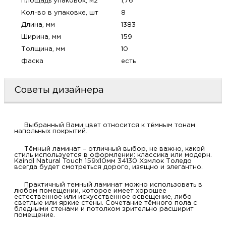
Площадь упаковок, м2
1,76
м
Кол-во в упаковке, шт
8
Длина, мм
1383
Н
Ширина, мм
159
Толщина, мм
10
о
Фаска
есть
Н
Советы дизайнера
р
Выбранный Вами цвет относится к тёмным тонам
напольных покрытий.
Н
Тёмный ламинат – отличный выбор, не важно, какой
стиль используется в оформлении: классика или модерн.
п
Kaindl Natural Touch 159x10мм 34130 Хэмлок Толедо
всегда будет смотреться дорого, изящно и элегантно.
д
Практичный темный ламинат можно использовать в
любом помещении, которое имеет хорошее
естественное или искусственное освещение, либо
светлые или яркие стены. Сочетание тёмного пола с
бледными стенами и потолком зрительно расширит
помещение.