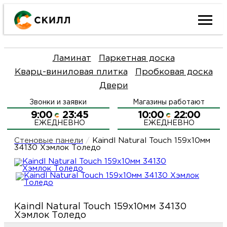
Ката
Ламинат
Паркетная доска
това
Кварц-виниловая плитка
Пробковая доска
Двери
Наш
Н
Звонки и заявки
Магазины работают
акци
п
9:00
23:45
10:00
22:00
ЕЖЕДНЕВНО
ЕЖЕДНЕВНО
Гара
Д
Н
Стеновые панели
/
Kaindl Natural Touch 159x10мм
34130 Хэмлок Толедо
и
п
О
возв
Д
Л
Kaindl Natural Touch 159x10мм 34130
Как
С
Хэмлок Толедо
и
О