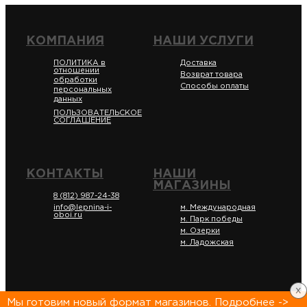
КОМПАНИЯ
НАШИ УСЛУГИ
ПОЛИТИКА в
Доставка
отношении
Возврат товара
обработки
Способы оплаты
персональных
данных
ПОЛЬЗОВАТЕЛЬСКОЕ
СОГЛАШЕНИЕ
КОНТАКТЫ
НАШИ
МАГАЗИНЫ
8 (812) 987-24-38
info@lepnina-i-
м. Международная
oboi.ru
м. Парк победы
м. Озерки
м. Ладожская
x
Мы готовим новый формат магазинов. Подробнее ->