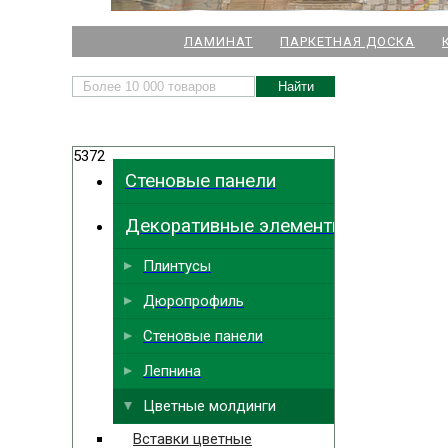
НАШИ МАГАЗИНЫ
ЛАМИНАТ
ПАРКЕТНАЯ ДОСКА
м. Комендант
5372
м.
Стеновые панели
м. Ла
Декоративные элементы
м. Парк
Выбрать
ближайший
м. Междун
Плинтусы
Дюропрофиль
Стеновые панели
Лепнина
Цветные молдинги
Вставки цветные