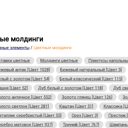
ые молдинги
вные элементы
/
Цветные молдинги
ставки цветные
Молдинги цветные
Плинтусы напольны
ежевый антик [Цвет 1028]
Бежевый натуральный [Цвет 5]
елый с золотом [Цвет 54]
Белый классический [Цвет 115]
ишня [Цвет 52]
Дуб белый с золотом [Цвет 118]
Дуб све
олото античное [Цвет 552]
Золото глянец [Цвет 126]
Зо
олото светлое [Цвет 281]
Каштан [Цвет 51]
Классика [Ц
еталлик серебристый [Цвет 55]
Орех [Цвет 3]
Престиж [
еребро матовое [Цвет 937]
Триумф [Цвет 767]
Шампань 