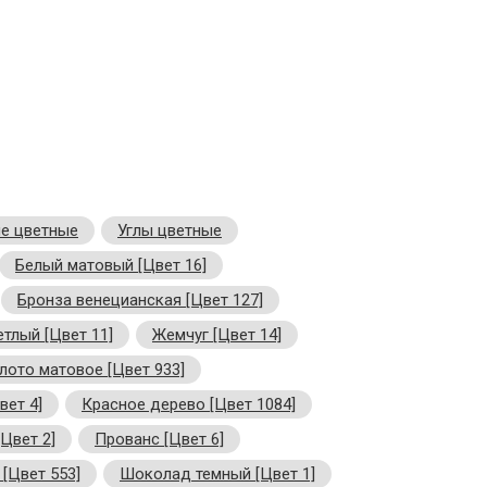
е цветные
Углы цветные
Белый матовый [Цвет 16]
Бронза венецианская [Цвет 127]
тлый [Цвет 11]
Жемчуг [Цвет 14]
лото матовое [Цвет 933]
вет 4]
Красное дерево [Цвет 1084]
Цвет 2]
Прованс [Цвет 6]
[Цвет 553]
Шоколад темный [Цвет 1]