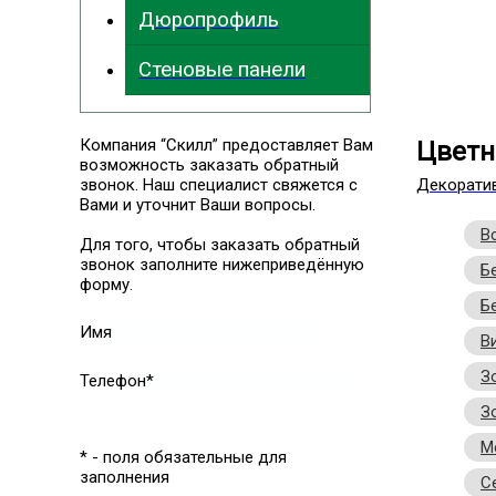
Дюропрофиль
Стеновые панели
Компания “Скилл” предоставляет Вам
Цветн
возможность заказать обратный
звонок. Наш специалист свяжется с
Декорати
Вами и уточнит Ваши вопросы.
В
Для того, чтобы заказать обратный
звонок заполните нижеприведённую
Б
форму.
Б
Имя
В
З
Телефон*
З
М
* - поля обязательные для
заполнения
С