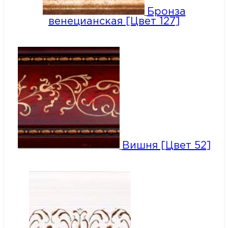
Бронза
венецианская [Цвет 127]
Вишня [Цвет 52]