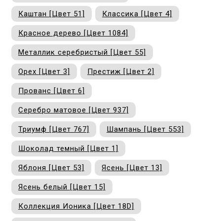
м
Каштан [Цвет 51]
Классика [Цвет 4]
Красное дерево [Цвет 1084]
Н
Металлик серебристый [Цвет 55]
о
Орех [Цвет 3]
Престиж [Цвет 2]
Н
Прованс [Цвет 6]
р
Серебро матовое [Цвет 937]
Триумф [Цвет 767]
Шампань [Цвет 553]
Н
Шоколад темный [Цвет 1]
п
Яблоня [Цвет 53]
Ясень [Цвет 13]
д
Ясень белый [Цвет 15]
Коллекция Ионика [Цвет 18D]