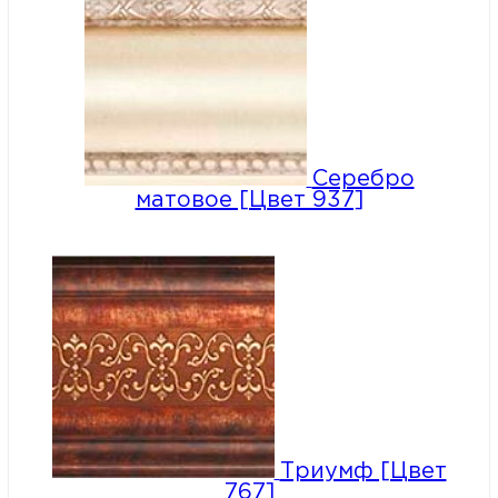
Серебро
матовое [Цвет 937]
Триумф [Цвет
767]