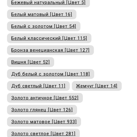
Бежевый натуральный [Цвет 5]
купи
д
и
О
Белый матовый [Цвет 16]
Мон
л
о
С
С
Белый с золотом [Цвет 54]
рабо
о
Белый классический [Цвет 115]
п
В
Бронза венецианская [Цвет 127]
Сотр
т
Д
У
Вишня [Цвет 52]
н
Конт
Д
Н
С
Дуб белый с золотом [Цвет 118]
п
м
Н
Ю
C
Дуб светлый [Цвет 11]
Жемчуг [Цвет 14]
У
Золото античное [Цвет 552]
р
Н
с
Д
д
Золото глянец [Цвет 126]
р
н
С
Золото матовое [Цвет 933]
Н
Золото светлое [Цвет 281]