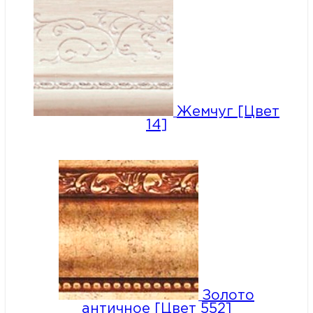
Жемчуг [Цвет
14]
Золото
античное [Цвет 552]