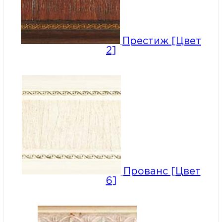
Престиж [Цвет
2]
Прованс [Цвет
6]