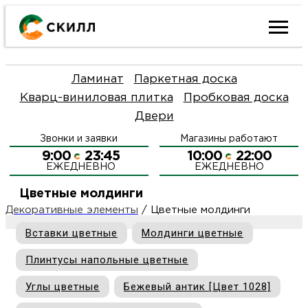
Ката
Ламинат
Паркетная доска
това
Кварц-виниловая плитка
Пробковая доска
Двери
Наш
Н
Звонки и заявки
Магазины работают
акци
п
9:00
23:45
10:00
22:00
ЕЖЕДНЕВНО
ЕЖЕДНЕВНО
Гара
Д
Н
Цветные молдинги
Декоративные элементы
/
Цветные молдинги
и
п
О
Вставки цветные
Молдинги цветные
возв
Д
Плинтусы напольные цветные
Л
Углы цветные
Бежевый антик [Цвет 1028]
Как
С
и
О