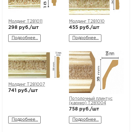
купи
д
и
О
Мон
л
о
С
Молдинг T281011
Молдинг T281010
С
298
руб./шт
455
руб./шт
рабо
о
п
В
Подробнее...
Подробнее...
Сотр
т
Д
У
н
Конт
Д
Н
С
п
м
Н
Ю
C
Молдинг T281007
741
руб./шт
У
р
Н
с
Д
Потолочный плинтус
(карниз) T281004
д
р
н
758
руб./шт
С
Подробнее...
Подробнее...
Н