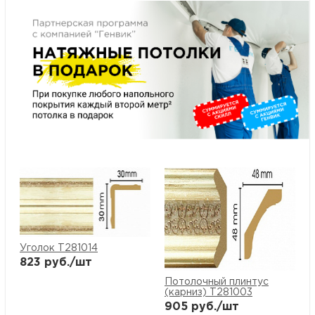
м
Н
о
Н
р
Н
п
Уголок T281014
д
823
руб./шт
Потолочный плинтус
(карниз) T281003
905
руб./шт