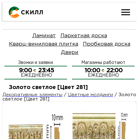
Ката
Ламинат
Паркетная доска
това
Кварц-виниловая плитка
Пробковая доска
Двери
Наш
Н
Звонки и заявки
Магазины работают
акци
п
9:00
23:45
10:00
22:00
ЕЖЕДНЕВНО
ЕЖЕДНЕВНО
Гара
Д
Н
Золото светлое [Цвет 281]
Декоративные элементы
/
Цветные молдинги
/
Золото
и
п
светлое [Цвет 281]
О
возв
Д
Л
Как
С
и
О