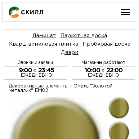
Ката
Ламинат
Паркетная доска
това
Кварц-виниловая плитка
Пробковая доска
Двери
Наш
Н
Звонки и заявки
Магазины работают
акци
п
9:00
23:45
10:00
22:00
ЕЖЕДНЕВНО
ЕЖЕДНЕВНО
Гара
Д
Н
Декоративные элементы
/
Эмаль "Золотой
металлик" EM02
и
п
О
возв
Д
Л
Как
С
и
О