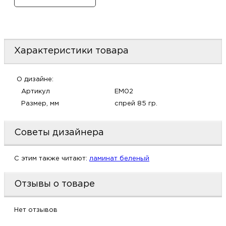
м
Н
Характеристики товара
о
О дизайне:
Н
Артикул
EM02
Размер, мм
спрей 85 гр.
р
Советы дизайнера
Н
п
C этим также читают:
ламинат беленый
д
Отзывы о товаре
Нет отзывов