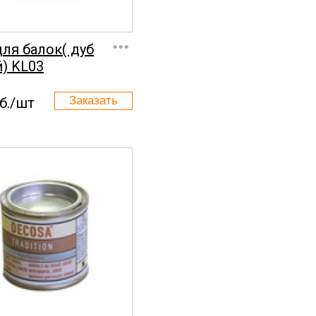
...
для балок( дуб
) KL03
б./шт