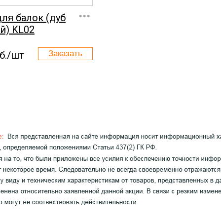
...
для балок (дуб
й) KL02
б./шт