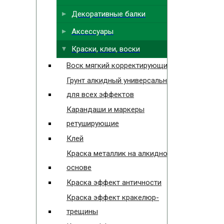
Декоративные балки
Аксессуары
Краски, клеи, воски
Воск мягкий корректирующий
Грунт алкидный универсальный
для всех эффектов
Карандаши и маркеры
ретуширующие
Клей
Краска металлик на алкидной
основе
Краска эффект античности
Краска эффект кракелюр-
трещины