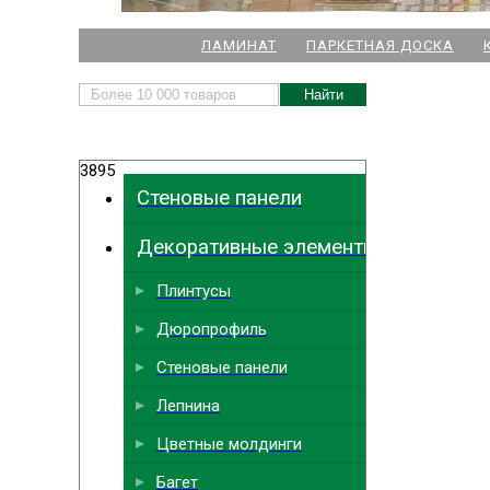
НАШИ МАГАЗИНЫ
ЛАМИНАТ
ПАРКЕТНАЯ ДОСКА
м. Комендант
3895
м.
Стеновые панели
м. Ла
Декоративные элементы
м. Парк
Выбрать
ближайший
м. Междун
Плинтусы
Дюропрофиль
Стеновые панели
Лепнина
Цветные молдинги
Багет