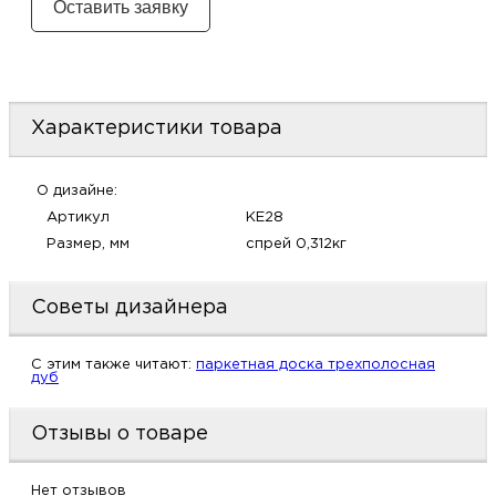
м
Н
Характеристики товара
о
Н
О дизайне:
Артикул
KE28
р
Размер, мм
спрей 0,312кг
Н
Советы дизайнера
п
C этим также читают:
паркетная доска трехполосная
дуб
д
Отзывы о товаре
Нет отзывов