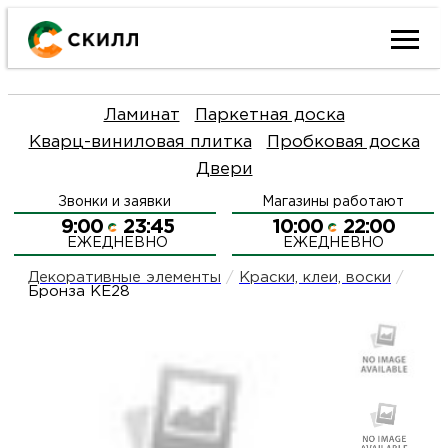
Ката
Ламинат
Паркетная доска
това
Кварц-виниловая плитка
Пробковая доска
Двери
Наш
Н
Звонки и заявки
Магазины работают
акци
п
9:00
23:45
10:00
22:00
ЕЖЕДНЕВНО
ЕЖЕДНЕВНО
Гара
Д
Н
Декоративные элементы
/
Краски, клеи, воски
/
Бронза KE28
и
п
О
возв
Д
Л
Как
С
и
О