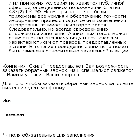
и ни при каких условиях не является публичной
купи
д
и
О
офертой, определенной положениями Статьи
437(2) ГК РФ. Несмотря на то, что были
приложены все усилия к обеспечению точности
информации, процесс подготовки и размещения
Мон
л
о
С
С
информации занимает некоторое время.
Следовательно, не всегда своевременно
отражаются изменения. Акционный товар может
рабо
о
отличаться по внешнему виду и техническим
п
В
характеристикам от товаров, предоставленных
в акции. В течение проведения акции цена может
быть изменена относительно заявленной в акции.
Сотр
т
Д
У
н
Компания “Скилл” предоставляет Вам возможность
Конт
Д
Н
С
заказать обратный звонок. Наш специалист свяжется
с Вами и уточнит Ваши вопросы.
п
м
Для того, чтобы заказать обратный звонок заполните
Н
Ю
C
нижеприведённую форму.
У
р
Н
с
Имя
Д
д
р
н
Телефон*
С
Н
* - поля обязательные для заполнения