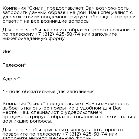
м
Компания “Скилл” предоставляет Вам возможность
запросить данный образец на дом. Наш специалист с
удовольствием продемонстрирует образцец товара и
ответит на все возникшие вопросы.
Н
Для того, чтобы запросить образец просто позвоните
по телефону +7 (812) 425-38-74 или заполните
о
нижеприведённую форму.
Имя
Н
Телефон*
р
Адрес*
Н
* - поля обязательные для заполнения
п
Компания “Скилл” предоставляет Вам возможность
выбрать напольное покрытие в удобном для Вас
д
месте. Наш специалист с удовольствием
продемонстрирует образцы товаров и ответит на все
возникшие вопросы.
Для того, чтобы пригласить консультанта просто
позвоните по телефону +7 (812) 425-38-74 или
заполните нижеприведённую форму.