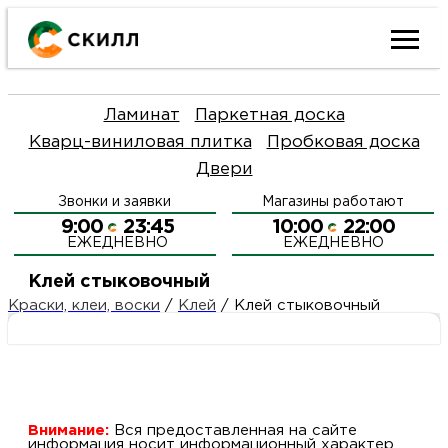
Ката
Ламинат
Паркетная доска
това
Кварц-виниловая плитка
Пробковая доска
Двери
Наш
Н
Звонки и заявки
Магазины работают
акци
п
9:00
23:45
10:00
22:00
ЕЖЕДНЕВНО
ЕЖЕДНЕВНО
Гара
Д
Н
Клей стыковочный
Краски, клеи, воски
/
Клей
/
Клей стыковочный
и
п
О
возв
Д
Л
Как
С
и
О
Внимание:
Вся предоставленная на сайте
информация носит информационный характер