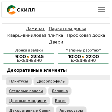
Ката
Ламинат
Паркетная доска
това
Кварц-виниловая плитка
Пробковая доска
Двери
Наш
Н
Звонки и заявки
Магазины работают
акци
п
9:00
23:45
10:00
22:00
ЕЖЕДНЕВНО
ЕЖЕДНЕВНО
Гара
Д
Н
Декоративные элементы
и
п
Плинтусы
Дюропрофиль
О
Стеновые панели
Лепнина
возв
Д
Л
Цветные молдинги
Багет
Как
С
и
О
Декоративные балки
Аксессуары