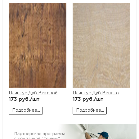
м
Н
о
Н
р
Н
Плинтус Дуб Вековой
Плинтус Дуб Венето
п
173
руб./шт
173
руб./шт
Подробнее...
Подробнее...
д