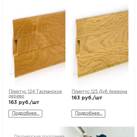
м
Н
о
Н
р
Н
Плинтус 124 Тасманское
Плинтус 125 Дуб Аризона
п
дерево
163
руб./шт
163
руб./шт
д
Подробнее...
Подробнее...