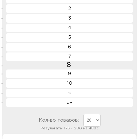
2
3
4
5
6
7
8
9
10
»
»»
Кол-во товаров:
Результаты 176 - 200 из 4883