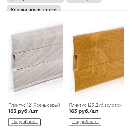
купи
д
и
О
Краски, клеи, воски
Мон
л
о
С
С
рабо
о
п
В
Сотр
т
Д
У
н
Конт
Д
Н
С
п
м
Н
Ю
C
У
р
Н
с
Д
д
Плинтус 121 Ясень серый
Плинтус 123 Дуб золотой
р
н
163
руб./шт
163
руб./шт
С
Подробнее...
Подробнее...
Н