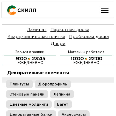
Ката
Ламинат
Паркетная доска
това
Кварц-виниловая плитка
Пробковая доска
Двери
Наш
Н
Звонки и заявки
Магазины работают
акци
п
9:00
23:45
10:00
22:00
ЕЖЕДНЕВНО
ЕЖЕДНЕВНО
Гара
Д
Н
Декоративные элементы
и
п
Плинтусы
Дюропрофиль
О
Стеновые панели
Лепнина
возв
Д
Л
Цветные молдинги
Багет
Как
С
и
О
Декоративные балки
Аксессуары