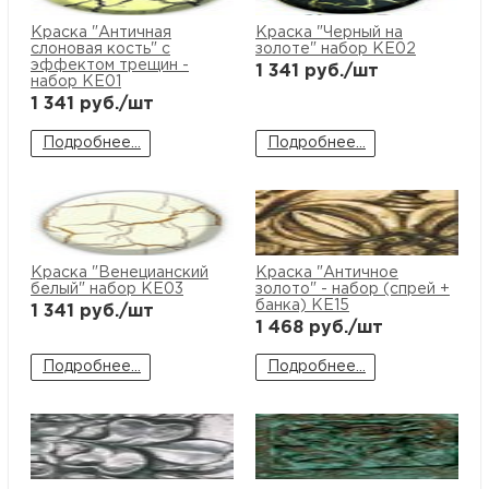
Краска "Античная
Краска "Черный на
слоновая кость" с
золоте" набор KE02
эффектом трещин -
1 341
руб./шт
набор KE01
1 341
руб./шт
Подробнее...
Подробнее...
Краска "Венецианский
Краска "Античное
белый" набор KE03
золото" - набор (спрей +
банка) KE15
1 341
руб./шт
1 468
руб./шт
Подробнее...
Подробнее...