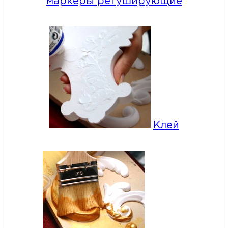
маркеры ретуширующие
Клей