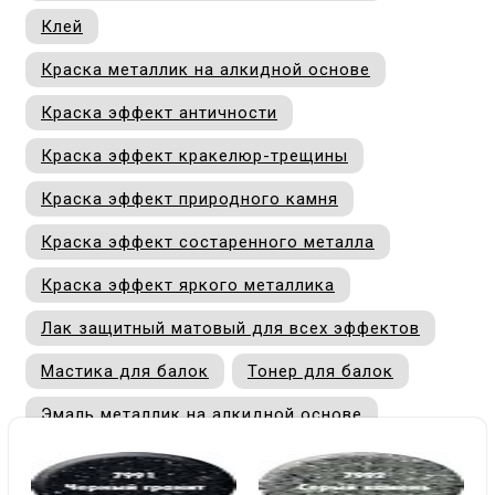
купи
Клей
д
и
О
Краска металлик на алкидной основе
Мон
л
о
С
С
Краска эффект античности
рабо
о
п
В
Краска эффект кракелюр-трещины
Сотр
т
Д
У
Краска эффект природного камня
н
Краска эффект состаренного металла
Конт
Д
Н
С
п
Краска эффект яркого металлика
м
Н
Ю
C
Лак защитный матовый для всех эффектов
У
р
Н
с
Д
Мастика для балок
Тонер для балок
д
р
н
Эмаль металлик на алкидной основе
С
Н