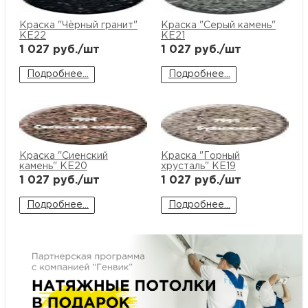
м
Краска "Чёрный гранит"
Краска "Серый камень"
KE22
KE21
Н
1 027
руб./шт
1 027
руб./шт
Подробнее...
Подробнее...
о
Н
р
Краска "Сиенский
Краска "Горный
камень" KE20
хрусталь" KE19
1 027
руб./шт
1 027
руб./шт
Н
Подробнее...
Подробнее...
п
д