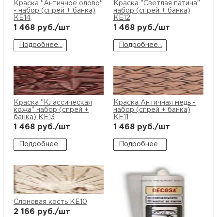
Краска "Античное олово"
Краска "Светлая патина"
- набор (спрей + банка)
набор (спрей + банка)
KE14
KE12
1 468
руб./шт
1 468
руб./шт
Подробнее...
Подробнее...
Краска "Классическая
Краска Античная медь -
кожа" набор (спрей +
набор (спрей + банка)
банка) KE13
KE11
1 468
руб./шт
1 468
руб./шт
Подробнее...
Подробнее...
Слоновая кость KE10
2 166
руб./шт