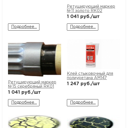
Ретуширующий маркер
№11 золото RK02
1 041
руб./шт
Подробнее...
Подробнее...
Клей стыковочный для
полиуретана AM147
Ретуширующий маркер
1 247
руб./шт
№15 серебряный RK01
1 041
руб./шт
Подробнее...
Подробнее...