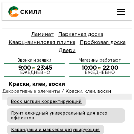
Ката
Ламинат
Паркетная доска
това
Кварц-виниловая плитка
Пробковая доска
Двери
Наш
Н
Звонки и заявки
Магазины работают
акци
п
9:00
23:45
10:00
22:00
ЕЖЕДНЕВНО
ЕЖЕДНЕВНО
Гара
Д
Н
Краски, клеи, воски
Декоративные элементы
/
Краски, клеи, воски
и
п
О
Воск мягкий корректирующий
возв
Д
Грунт алкидный универсальный для всех
Л
эффектов
Как
С
и
О
Карандаши и маркеры ретуширующие