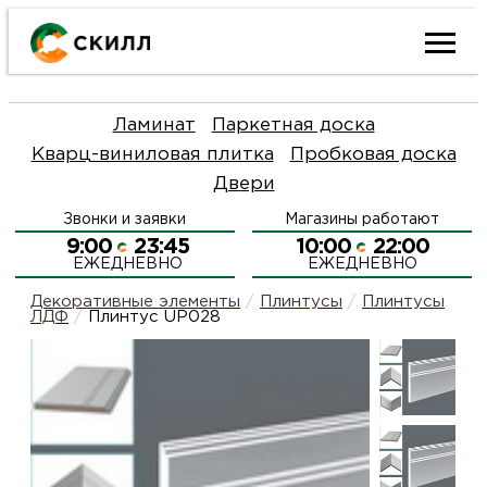
Ката
Ламинат
Паркетная доска
това
Кварц-виниловая плитка
Пробковая доска
Двери
Наш
Н
Звонки и заявки
Магазины работают
акци
п
9:00
23:45
10:00
22:00
ЕЖЕДНЕВНО
ЕЖЕДНЕВНО
Гара
Д
Н
Декоративные элементы
/
Плинтусы
/
Плинтусы
ЛДФ
/
Плинтус UP028
и
п
О
возв
Д
Л
Как
С
и
О