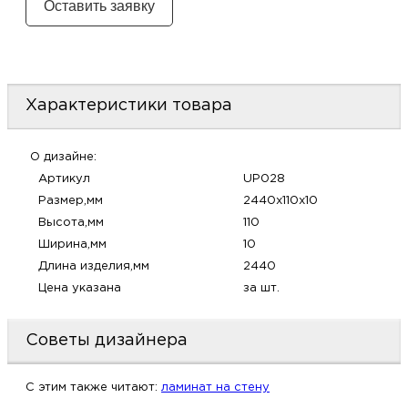
м
Н
Характеристики товара
о
Н
О дизайне:
Артикул
UP028
р
Размер,мм
2440x110x10
Высота,мм
110
Н
Ширина,мм
10
Длина изделия,мм
2440
п
Цена указана
за шт.
д
Советы дизайнера
C этим также читают:
ламинат на стену