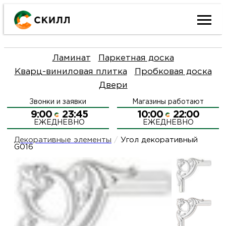
Ката
Ламинат
Паркетная доска
това
Кварц-виниловая плитка
Пробковая доска
Двери
Наш
Н
Звонки и заявки
Магазины работают
акци
п
9:00
23:45
10:00
22:00
ЕЖЕДНЕВНО
ЕЖЕДНЕВНО
Гара
Д
Н
Декоративные элементы
/
Угол декоративный
G016
и
п
О
возв
Д
Л
Как
С
и
О