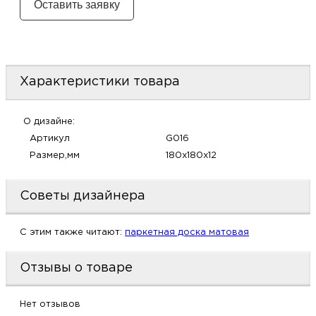
м
Н
Характеристики товара
о
Н
О дизайне:
Артикул
G016
р
Размер,мм
180х180х12
Н
Советы дизайнера
п
C этим также читают:
паркетная доска матовая
д
Отзывы о товаре
Нет отзывов