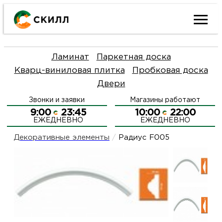
Ката
Ламинат
Паркетная доска
това
Кварц-виниловая плитка
Пробковая доска
Двери
Наш
Н
Звонки и заявки
Магазины работают
акци
п
9:00
23:45
10:00
22:00
ЕЖЕДНЕВНО
ЕЖЕДНЕВНО
Гара
Д
Н
Декоративные элементы
/
Радиус F005
и
п
О
возв
Д
Л
Как
С
и
О