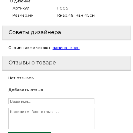
О дизайне:
м
Артикул
F005
Размер,мм
Rнар.49, Rвн 45см
Н
Советы дизайнера
о
C этим также читают:
ламинат клен
Н
Отзывы о товаре
р
Нет отзывов
Н
Добавить отзыв
п
д