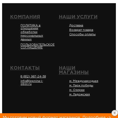
КОМПАНИЯ
НАШИ УСЛУГИ
ПОЛИТИКА в
Доставка
отношении
Возврат товара
обработки
Способы оплаты
персональных
данных
ПОЛЬЗОВАТЕЛЬСКОЕ
СОГЛАШЕНИЕ
КОНТАКТЫ
НАШИ
МАГАЗИНЫ
8 (812) 987-24-38
info@lepnina-i-
м. Международная
oboi.ru
м. Парк победы
м. Озерки
м. Ладожская
x
Мы готовим новый формат магазинов. Подробнее ->