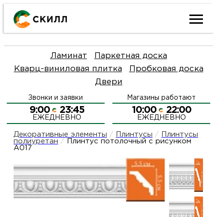
Ката
Ламинат
Паркетная доска
това
Кварц-виниловая плитка
Пробковая доска
Двери
Наш
Н
Звонки и заявки
Магазины работают
акци
п
9:00
23:45
10:00
22:00
ЕЖЕДНЕВНО
ЕЖЕДНЕВНО
Гара
Д
Н
Декоративные элементы
/
Плинтусы
/
Плинтусы
полиуретан
/
Плинтус потолочный с рисунком
A017
и
п
О
возв
Д
Л
Как
С
и
О