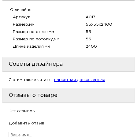
м
О дизайне:
Артикул
A017
Н
Размер,мм
55х55х2400
Размер по стене,мм
55
о
Размер по потолку,мм
55
Длина изделия,мм
2400
Н
Советы дизайнера
р
C этим также читают:
паркетная доска черная
Н
Отзывы о товаре
п
д
Нет отзывов
Добавить отзыв