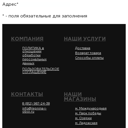
Адрес*
* - поля обязательные для заполнения
КОМПАНИЯ
НАШИ УСЛУГИ
ПОЛИТИКА в
Доставка
отношении
Возврат товара
обработки
Способы оплаты
персональных
данных
ПОЛЬЗОВАТЕЛЬСКОЕ
СОГЛАШЕНИЕ
КОНТАКТЫ
НАШИ
МАГАЗИНЫ
8 (812) 987-24-38
info@lepnina-i-
м. Международная
oboi.ru
м. Парк победы
м. Озерки
м. Ладожская