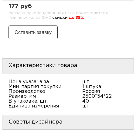
м
177 руб
Указана рекомендованная цена производителя.
При покупке от 10м2
cкидки
до 35%
Н
о
Н
р
Характеристики товара
Цена указана за
шт.
Н
Мин. партия покупки
1 штука
Производство
Россия
п
Размер, мм
2500*54*22
В упаковке, шт.
40
Единица измерения
шт
д
Советы дизайнера