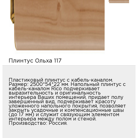
купи
д
и
О
Мон
л
о
С
С
рабо
о
п
В
Сотр
т
Д
У
Плинтус Ольха 117
н
Конт
Д
Н
С
п
Пластиковый плинтус с кабель-каналом.
м
Размер: 2500*54*22 мм. Напольный плинтус с
Н
Ю
C
кабель-каналом Rico подчеркивает
выразительность и оригинальность
У
интерьера Ваших помещений, придает полу
р
Н
с
завершенный вид, подчеркивает красоту
Д
уложенного напольного покрытия, позволяет
д
закрыть усадочные и компенсационные швы
р
н
(до 17 мм) и служит связующим элементом
интерьера между полом и стеной.
С
Производство: Россия.
Н