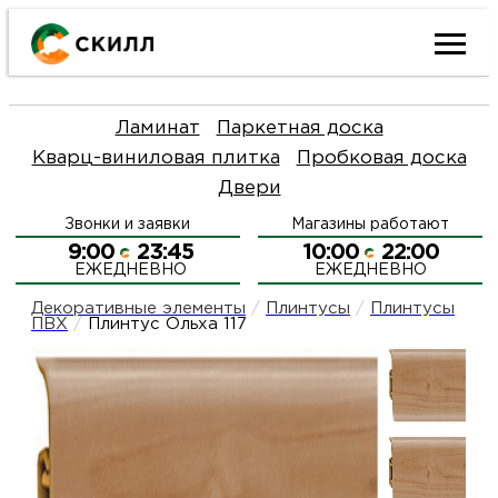
Ката
Ламинат
Паркетная доска
това
Кварц-виниловая плитка
Пробковая доска
Двери
Наш
Н
Звонки и заявки
Магазины работают
акци
п
9:00
23:45
10:00
22:00
ЕЖЕДНЕВНО
ЕЖЕДНЕВНО
Гара
Д
Н
Декоративные элементы
/
Плинтусы
/
Плинтусы
ПВХ
/
Плинтус Ольха 117
и
п
О
возв
Д
Л
Как
С
и
О