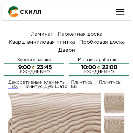
Ката
Ламинат
Паркетная доска
това
Кварц-виниловая плитка
Пробковая доска
Двери
Наш
Н
Звонки и заявки
Магазины работают
акци
п
9:00
23:45
10:00
22:00
ЕЖЕДНЕВНО
ЕЖЕДНЕВНО
Гара
Д
Н
Декоративные элементы
/
Плинтусы
/
Плинтусы
ПВХ
/
Плинтус Дуб Шато 188
и
п
О
возв
Д
Л
Как
С
и
О