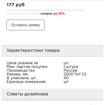
м
177 руб
Указана рекомендованная цена производителя.
При покупке от 10м2
cкидки
до 35%
Н
о
Н
р
Характеристики товара
Цена указана за
шт.
Н
Мин. партия покупки
1 штука
Производство
Россия
п
Размер, мм
2500*54*22
В упаковке, шт.
40
Единица измерения
шт
д
Советы дизайнера