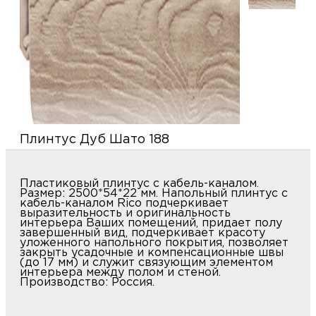
купи
д
и
О
Мон
л
о
С
С
рабо
о
п
В
Сотр
т
Д
У
Плинтус Дуб Шато 188
н
Конт
Д
Н
С
п
Пластиковый плинтус с кабель-каналом.
м
Размер: 2500*54*22 мм. Напольный плинтус с
Н
Ю
C
кабель-каналом Rico подчеркивает
выразительность и оригинальность
У
интерьера Ваших помещений, придает полу
р
Н
с
завершенный вид, подчеркивает красоту
Д
уложенного напольного покрытия, позволяет
д
закрыть усадочные и компенсационные швы
р
н
(до 17 мм) и служит связующим элементом
интерьера между полом и стеной.
С
Производство: Россия.
Н