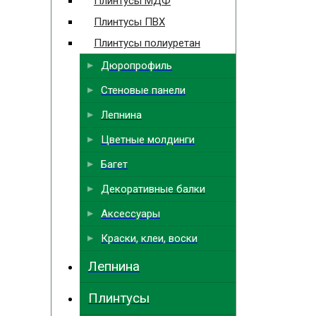
Плинтусы МДФ
Плинтусы ПВХ
Плинтусы полиуретан
Дюропрофиль
Стеновые панели
Лепнина
Цветные молдинги
Багет
Декоративные балки
Аксессуары
Краски, клеи, воски
Лепнина
Плинтусы