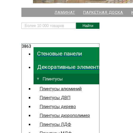
НАШИ МАГАЗИНЫ
ЛАМИНАТ
ПАРКЕТНАЯ ДОСКА
м. Комендант
3863
м.
Стеновые панели
м. Ла
Декоративные элементы
м. Парк
Выбрать
ближайший
м. Междун
Плинтусы
Плинтусы алюминий
Плинтусы ДВП
Плинтусы дерево
Плинтусы дюрополимер
Плинтусы ЛДФ