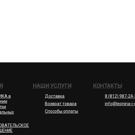
Я
НАШИ УСЛУГИ
КОНТАКТЫ
ИКА в
Доставка
8 (812) 987-24
нии
Возврат товара
info@lepnina-i-
тки
Способы оплаты
альных
ОВАТЕЛЬСКОЕ
ШЕНИЕ