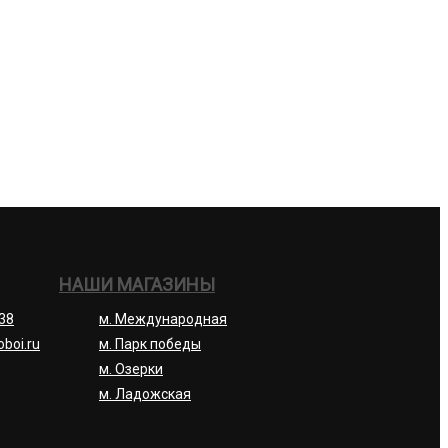
НАШИ МАГАЗИНЫ
-38
м. Международная
oboi.ru
м. Парк победы
м. Озерки
м. Ладожская