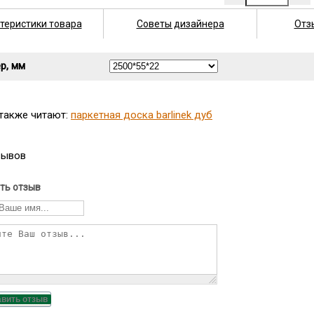
теристики товара
Советы дизайнера
Отз
р, мм
 также читают:
паркетная доска barlinek дуб
зывов
ть отзыв
авить отзыв