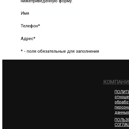
нижеприведённую форму.
Имя
Телефон*
Адрес*
* - поля обязательные для заполнения
КОМПАНИ
ПОЛИТ
отноше
обрабо
персон
данных
ПОЛЬЗ
СОГЛА