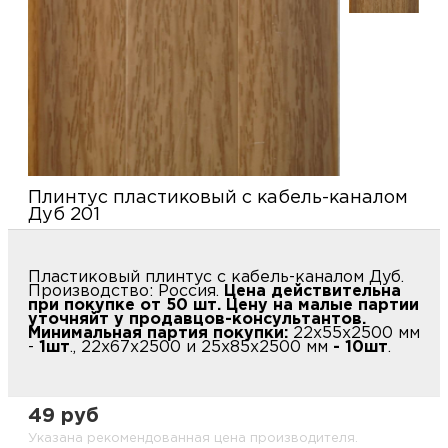
купи
д
и
О
Мон
л
о
С
С
рабо
о
п
В
Сотр
т
Д
У
Плинтус пластиковый с кабель-каналом
н
Дуб 201
Конт
Д
Н
С
п
м
Пластиковый плинтус с кабель-каналом Дуб.
Н
Ю
C
Производство: Россия.
Цена действительна
при покупке от 50 шт. Цену на малые партии
У
уточняйт у продавцов-консультантов.
р
Н
с
Д
Минимальная партия покупки:
22х55х2500 мм
-
1шт
., 22х67х2500 и 25х85х2500 мм
- 10шт
.
д
р
н
С
49 руб
Н
Указана рекомендованная цена производителя.