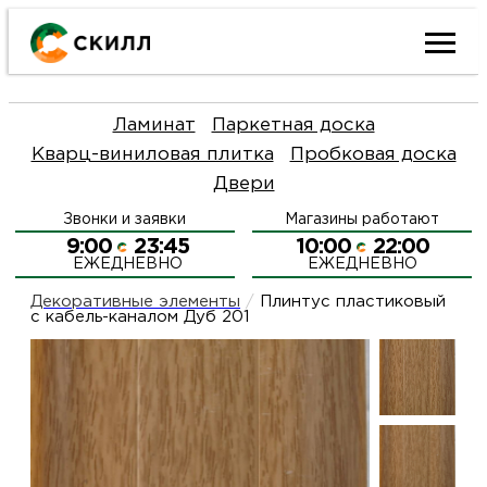
Ката
Ламинат
Паркетная доска
това
Кварц-виниловая плитка
Пробковая доска
Двери
Наш
Н
Звонки и заявки
Магазины работают
акци
п
9:00
23:45
10:00
22:00
ЕЖЕДНЕВНО
ЕЖЕДНЕВНО
Гара
Д
Н
Декоративные элементы
/
Плинтус пластиковый
с кабель-каналом Дуб 201
и
п
О
возв
Д
Л
Как
С
и
О