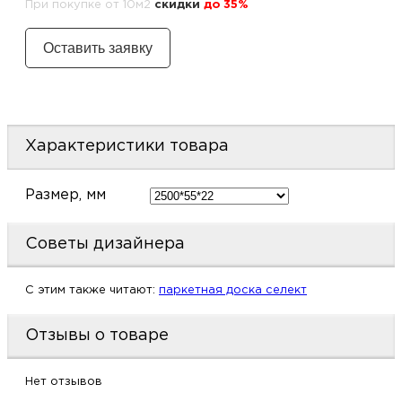
При покупке от 10м2
cкидки
до 35%
м
Н
о
Характеристики товара
Н
р
Размер, мм
Н
Советы дизайнера
п
C этим также читают:
паркетная доска селект
д
Отзывы о товаре
Нет отзывов