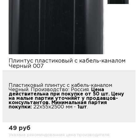
купи
д
и
О
Мон
л
о
С
С
рабо
о
п
В
Сотр
т
Д
У
Плинтус пластиковый с кабель-каналом
н
Черный 007
Конт
Д
Н
С
п
м
Пластиковый плинтус с кабель-каналом
Н
Ю
C
Черный. Производство: Россия.
Цена
действительна при покупке от 50 шт. Цену
У
на малые партии уточняйт у продавцов-
р
Н
с
Д
консультантов. Минимальная партия
покупки:
22х55х2500 мм -
1шт
.
д
р
н
С
49 руб
Н
Указана рекомендованная цена производителя.