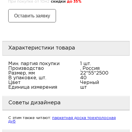
При покупке от 10м2
cкидки
до 35%
м
Н
о
Характеристики товара
Н
р
Мин. партия покупки
1 шт.
Производство
, Россия
Размер, мм
22*55*2500
В упаковке, шт.
40
Н
Цвет
Черный
Единица измерения
шт
п
Советы дизайнера
д
C этим также читают:
паркетная доска трехполосная
дуб