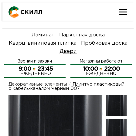
Ката
Ламинат
Паркетная доска
това
Кварц-виниловая плитка
Пробковая доска
Двери
Наш
Н
Звонки и заявки
Магазины работают
акци
п
9:00
23:45
10:00
22:00
ЕЖЕДНЕВНО
ЕЖЕДНЕВНО
Гара
Д
Н
Декоративные элементы
/
Плинтус пластиковый
с кабель-каналом Черный 007
и
п
О
возв
Д
Л
Как
С
и
О