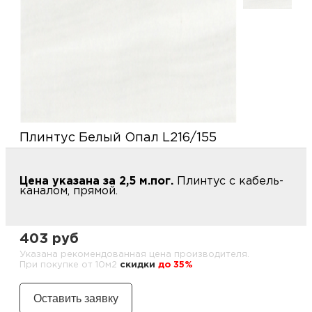
купи
д
и
О
Мон
л
о
С
С
рабо
о
п
В
Сотр
т
Д
У
Плинтус Белый Опал L216/155
н
Конт
Д
Н
С
п
Цена указана за 2,5 м.пог.
Плинтус с кабель-
м
каналом, прямой.
Н
Ю
C
У
р
Н
с
Д
403 руб
д
р
н
Указана рекомендованная цена производителя.
При покупке от 10м2
cкидки
до 35%
С
Н