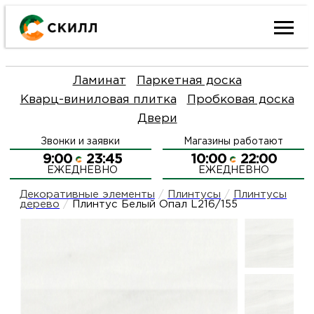
Ката
Ламинат
Паркетная доска
това
Кварц-виниловая плитка
Пробковая доска
Двери
Наш
Н
Звонки и заявки
Магазины работают
акци
п
9:00
23:45
10:00
22:00
ЕЖЕДНЕВНО
ЕЖЕДНЕВНО
Гара
Д
Н
Декоративные элементы
/
Плинтусы
/
Плинтусы
дерево
/
Плинтус Белый Опал L216/155
и
п
О
возв
Д
Л
Как
С
и
О