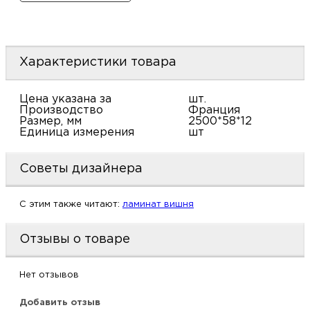
м
Н
Характеристики товара
о
Цена указана за
шт.
Производство
Франция
Н
Размер, мм
2500*58*12
Единица измерения
шт
р
Советы дизайнера
Н
C этим также читают:
ламинат вишня
п
Отзывы о товаре
д
Нет отзывов
Добавить отзыв