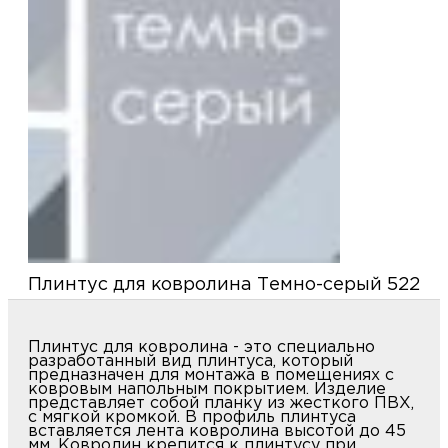
м
Н
о
Н
р
Н
Плинтус для ковролина Темно-серый 522
п
Плинтус для ковролина - это специально
д
разработанный вид плинтуса, который
предназначен для монтажа в помещениях с
ковровым напольным покрытием. Изделие
представляет собой планку из жесткого ПВХ, с
мягкой кромкой. В профиль плинтуса вставляется
лента ковролина высотой до 45 мм. Ковролин