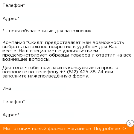
Адрес*
* - поля обязательные для заполнения
Компания “Скилл” предоставляет Вам возможность выбрать
напольное покрытие в удобном для Вас месте. Наш
специалист с удовольствием продемонстрирует образцы
товаров и ответит на все возникшие вопросы.
Для того, чтобы пригласить консультанта просто позвоните
по телефону +7 (812) 425-38-74 или заполните
нижеприведённую форму.
Имя
Телефон*
Адрес*
x
x
x
x
x
x
x
x
x
x
x
x
x
x
x
x
* - поля обязательные для заполнения
Мы готовим новый формат магазинов. Подробнее ->
Мы готовим новый формат магазинов. Подробнее ->
Мы готовим новый формат магазинов. Подробнее ->
Мы готовим новый формат магазинов. Подробнее ->
Мы готовим новый формат магазинов. Подробнее ->
Мы готовим новый формат магазинов. Подробнее ->
Мы готовим новый формат магазинов. Подробнее ->
Мы готовим новый формат магазинов. Подробнее ->
Мы готовим новый формат магазинов. Подробнее ->
Мы готовим новый формат магазинов. Подробнее ->
Мы готовим новый формат магазинов. Подробнее ->
Мы готовим новый формат магазинов. Подробнее ->
Мы готовим новый формат магазинов. Подробнее ->
Мы готовим новый формат магазинов. Подробнее ->
Мы готовим новый формат магазинов. Подробнее ->
Мы готовим новый формат магазинов. Подробнее ->