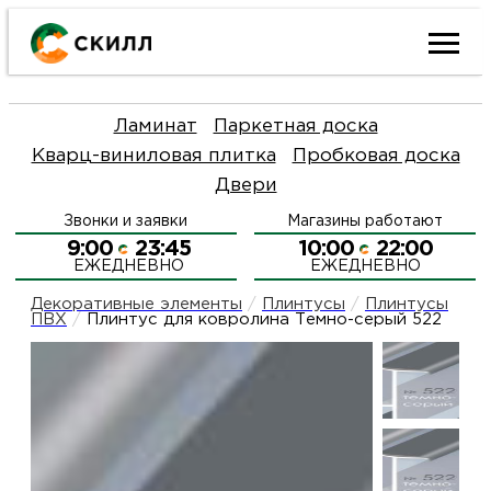
Ката
Ламинат
Паркетная доска
това
Кварц-виниловая плитка
Пробковая доска
Двери
Наши
Н
Звонки и заявки
Магазины работают
акци
п
9:00
23:45
10:00
22:00
ЕЖЕДНЕВНО
ЕЖЕДНЕВНО
Декоративные элементы
/
Плинтусы
/
Плинтусы ПВХ
/
Гара
Д
Н
Плинтус для ковролина Темно-серый 522
и
п
О
возв
Д
Л
Как
С
и
О