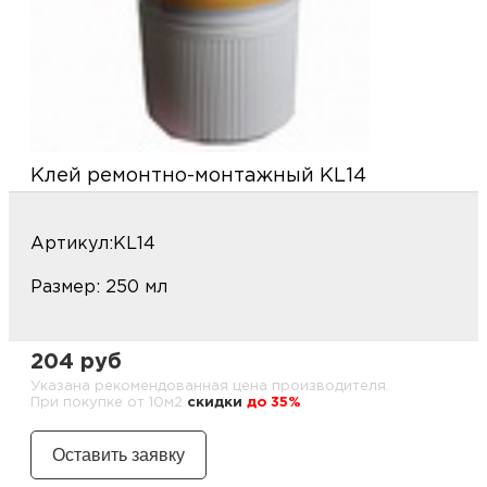
м
Н
о
Клей ремонтно-монтажный KL14
Н
р
Артикул:KL14
Размер: 250 мл
Н
п
204 руб
Указана рекомендованная цена производителя.
д
При покупке от 10м2
cкидки
до 35%