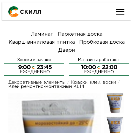
Ката
Ламинат
Паркетная доска
това
Кварц-виниловая плитка
Пробковая доска
Двери
Наш
Н
Звонки и заявки
Магазины работают
акци
п
9:00
23:45
10:00
22:00
ЕЖЕДНЕВНО
ЕЖЕДНЕВНО
Гара
Д
Н
Декоративные элементы
/
Краски, клеи, воски
/
Клей ремонтно-монтажный KL14
и
п
О
возв
Д
Л
Как
С
и
О