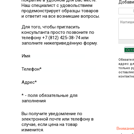
покрытие в удобном для Вас месте.
Добави
Наш специалист с удовольствием
продемонстрирует образцы товаров
и ответит на все возникшие вопросы.
Для того, чтобы пригласить
консультанта просто позвоните по
телефону +7 (812) 425-38-74 или
заполните нижеприведённую форму.
Ост
Имя
Обязател
адрес дл
только р
Телефон*
оставляе
контактн
Адрес*
* - поля обязательные для
заполнения
Вы получите уведомление по
электронной почте или телефону в
случае, если цена на товар
изменится.