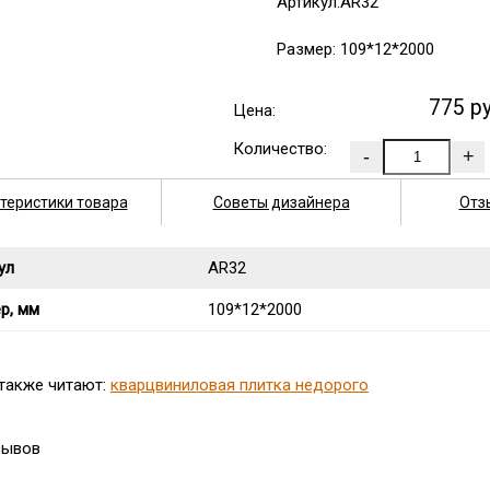
Артикул:AR32
Размер: 109*12*2000
775 р
Цена:
Количество:
теристики товара
Советы дизайнера
Отз
ул
AR32
р, мм
109*12*2000
 также читают:
кварцвиниловая плитка недорого
зывов